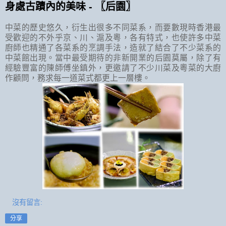
身處古蹟內的美味 - 〖后園〗
中菜的歷史悠久，衍生出很多不同菜系，而要數現時香港最
受歡迎的不外乎京、川、滬及粵，各有特式，也使許多中菜
廚師也精通了各菜系的烹調手法，造就了結合了不少菜系的
中菜館出現。當中最受期待的非新開業的后園莫屬，除了有
經驗豐富的陳師傅坐鎮外，更邀請了不少川菜及粵菜的大廚
作顧問，務求每一道菜式都更上一層樓。
沒有留言:
分享