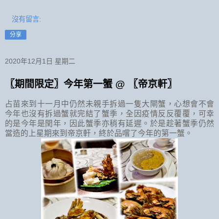
沒有留言:
分享
2020年12月1日 星期二
〖期間限定〗今年第一蟹 @ 〖帝京軒〗
占苗來到十一月中仍然未親手拆過一隻大閘蟹，心想會不會
今年也沒有拆過蟹就完結了蟹季，全因疫情反反覆覆，可幸
的是今年是閏年，因此蟹季亦稍有延遲。於是趁著蟹季仍然
當造的上星期來到帝京軒，終於品嚐了今年的第一蟹。