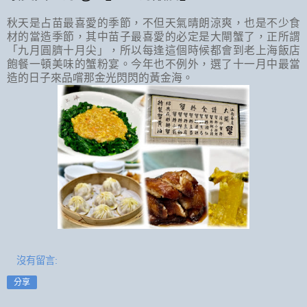
秋天是占苗最喜愛的季節，不但天氣晴朗涼爽，也是不少食
材的當造季節，其中苗子最喜愛的必定是大閘蟹了，正所謂
「九月圓臍十月尖」，所以每逢這個時候都會到老上海飯店
飽餐一頓美味的蟹粉宴。今年也不例外，選了十一月中最當
造的日子來品嚐那金光閃閃的黃金海。
沒有留言:
分享