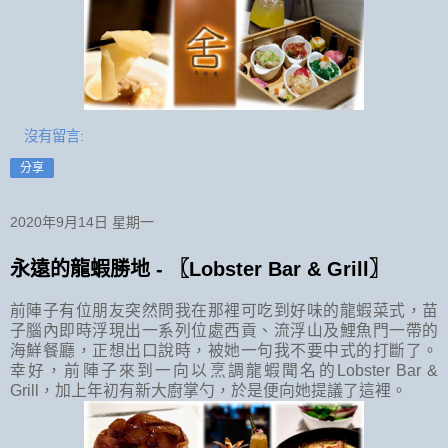
沒有留言:
分享
2020年9月14日 星期一
永遠的龍蝦勝地 - 〖Lobster Bar & Grill〗
前陣子有位朋友突然問我在那裡可吃到好味的龍蝦菜式，苗
子腦內即時浮現出一系列位處西貢、流浮山及鯉魚門一帶的
海鮮餐廳，正想出口說時，被她一句我不要中式的打斷了。
幸好，前陣子來到一向以烹調龍蝦聞名的Lobster Bar &
Grill，加上年初有新大廚掌勺，於是便向她提議了這裡。