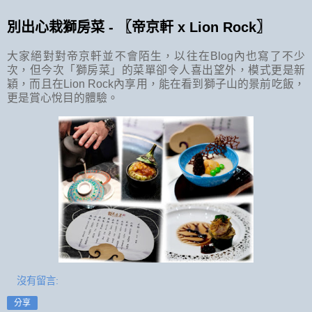
別出心栽獅房菜 - 〖帝京軒 x Lion Rock〗
大家絕對對帝京軒並不會陌生，以往在Blog內也寫了不少
次，但今次「獅房菜」的菜單卻令人喜出望外，模式更是新
穎，而且在Lion Rock內享用，能在看到獅子山的景前吃飯，
更是賞心悅目的體驗。
沒有留言:
分享