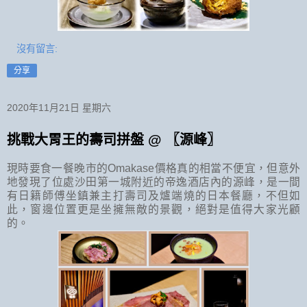
沒有留言:
分享
2020年11月21日 星期六
挑戰大胃王的壽司拼盤 @ 〖源峰〗
現時要食一餐晚市的Omakase價格真的相當不便宜，但意外
地發現了位處沙田第一城附近的帝逸酒店內的源峰，是一間
有日籍師傅坐鎮兼主打壽司及爐端燒的日本餐廳，不但如
此，窗邊位置更是坐擁無敵的景觀，絕對是值得大家光顧
的。