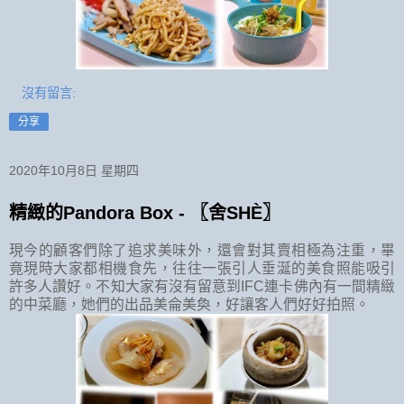
沒有留言:
分享
2020年10月8日 星期四
精緻的Pandora Box - 〖舍SHÈ〗
現今的顧客們除了追求美味外，還會對其賣相極為注重，畢
竟現時大家都相機食先，往往一張引人垂涎的美食照能吸引
許多人讚好。不知大家有沒有留意到IFC連卡佛內有一間精緻
的中菜廳，她們的出品美侖美奐，好讓客人們好好拍照。