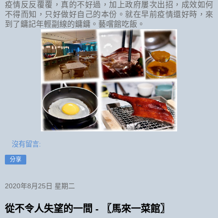
疫情反反覆覆，真的不好過，加上政府屢次出招，成效如何
不得而知，只好做好自己的本份。就在早前疫情還好時，來
到了鏞記年輕副線的鏞鏞。藝嚐館吃飯。
沒有留言:
分享
2020年8月25日 星期二
從不令人失望的一間 - 〖馬來一菜館〗