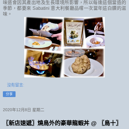
味道會因其產出地及生長環境所影響，所以每逢這個當造的
季節，都要來 Sabatini 意大利餐廳品嚐一次當年這白鑽的滋
味。
沒有留言:
分享
2020年12月8日 星期二
〖新店速遞〗燒鳥外的豪華龍蝦丼 @ 〖鳥十〗