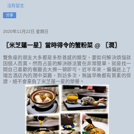
沒有留言:
分享
2020年11月22日 星期日
〖米芝蓮一星〗當時得令的蟹粉菜 @ 〖潤〗
雙魚座的朋友大多都是多愁善感的類型，要如何解決煩惱就
因個人而異。然而占苗的解決辦法實在非常簡單，就是找一
間自己喜歡的餐廳去大擦一頓即可。近半年來，偏偏迷上了
瑞吉酒店內的潤中菜廳，到訪多次，無論早晚都有質素的保
證，絕不會辜負了米芝蓮一星的榮譽。