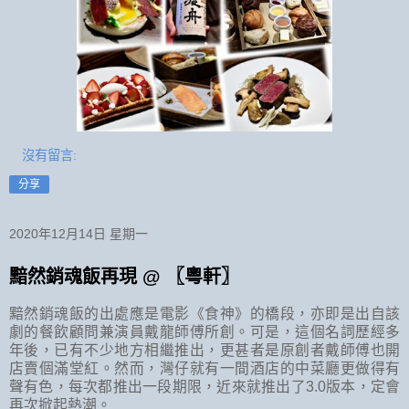
沒有留言:
分享
2020年12月14日 星期一
黯然銷魂飯再現 @ 〖粵軒〗
黯然銷魂飯的出處應是電影《食神》的橋段，亦即是出自該
劇的餐飲顧問兼演員戴龍師傅所創。可是，這個名詞歷經多
年後，已有不少地方相繼推出，更甚者是原創者戴師傅也開
店賣個滿堂紅。然而，灣仔就有一間酒店的中菜廳更做得有
聲有色，每次都推出一段期限，近來就推出了3.0版本，定會
再次掀起熱潮。