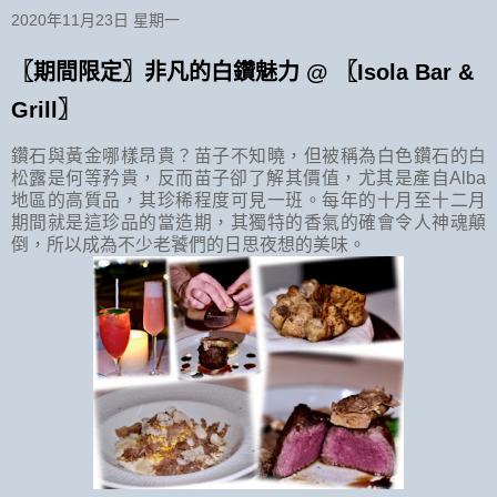
2020年11月23日 星期一
〖期間限定〗非凡的白鑽魅力 @ 〖Isola Bar &
Grill〗
鑽石與黃金哪樣昂貴？苗子不知曉，但被稱為白色鑽石的白
松露是何等矜貴，反而苗子卻了解其價值，尤其是產自Alba
地區的高質品，其珍稀程度可見一班。每年的十月至十二月
期間就是這珍品的當造期，其獨特的香氣的確會令人神魂顛
倒，所以成為不少老饕們的日思夜想的美味。