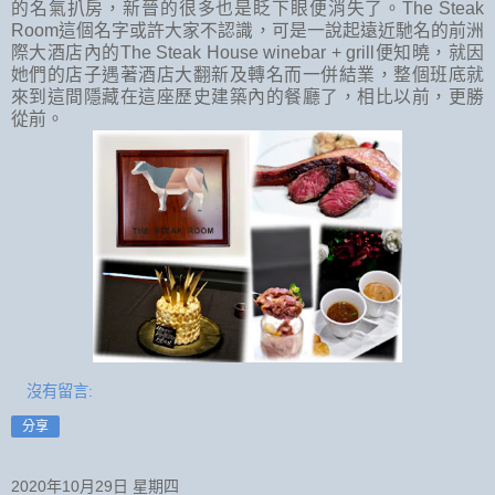
的名氣扒房，新晉的很多也是眨下眼便消失了。The Steak
Room這個名字或許大家不認識，可是一說起遠近馳名的前洲
際大酒店內的The Steak House winebar + grill便知曉，就因
她們的店子遇著酒店大翻新及轉名而一併結業，整個班底就
來到這間隱藏在這座歷史建築內的餐廳了，相比以前，更勝
從前。
沒有留言:
分享
2020年10月29日 星期四