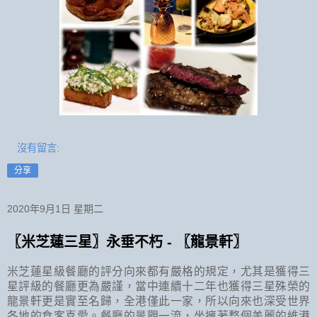
沒有留言:
分享
2020年9月1日 星期二
〖米芝蓮三星〗永垂不朽 - 〖龍景軒〗
米芝蓮星級餐廳的評分向來都有嚴格的規定，尤其是獲得三
星評級的餐廳更為嚴謹，當中連續十二年也獲得三星殊榮的
龍景軒更是實至名歸，全港僅此一家，所以向來也深受世界
各地的食客喜愛。餐廳的景觀一流，坐擁著整個美麗的維港