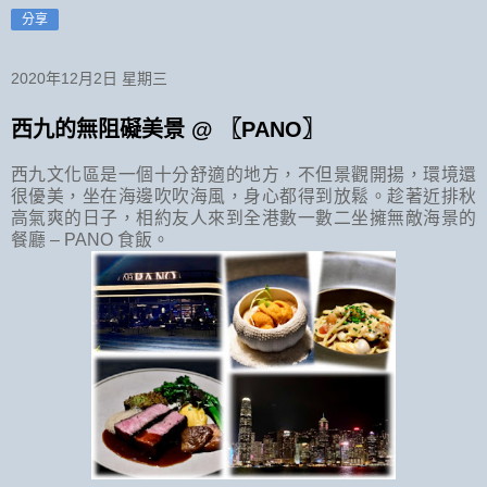
分享
2020年12月2日 星期三
西九的無阻礙美景 @ 〖PANO〗
西九文化區是一個十分舒適的地方，不但景觀開揚，環境還
很優美，坐在海邊吹吹海風，身心都得到放鬆。趁著近排秋
高氣爽的日子，相約友人來到全港數一數二坐擁無敵海景的
餐廳 – PANO 食飯。