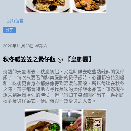
沒有留言:
分享
2020年11月28日 星期六
秋冬暖笠笠之煲仔飯 @ 〖皇御園〗
炎熱的天氣漸去，秋風初起，又是時候去吃些熱辣辣的煲仔
飯了。每次只要看到熱集騰騰的煲仔飯時，心裡都會特別暖
和，吃後更會身心都好像得到溫暖包圍般，所以每逢在秋冬
之時，苗子都會特地去尋找美味的煲仔飯來品嗜。雖然現在
還未到寒風凜烈的時侯，但已得知了皇御園推出了一系列的
秋冬及煲仔菜式，便即時與一眾愛煲之人去。