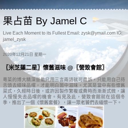
果占苗 By Jamel C
Live Each Moment to its Fullest Email: zysk@ymail.com IG:
jamel_zysk
2020年12月21日 星期一
〖米芝蓮二星〗懷舊滋味 @〖營致會館〗
粵菜的博大精深豈能只用三言兩語就可盡訴，只能用自己待
舌頭去細味品嚐，才能明白箇中滋味。尤其是當中有些懷舊
菜式，久經時日後，或許因製作繁複或費時而漸漸式微，讓
人慢慢失去品嚐的機會。有見及此，營致會館就在這個冬
季，推出了一個《懷舊套餐》，讓一眾老饕們去緬懷一下。