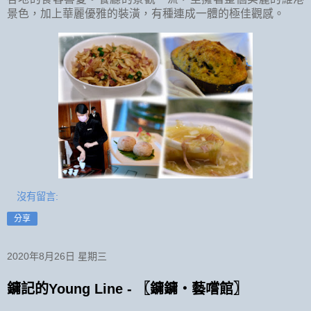
景色，加上華麗優雅的裝潢，有種連成一體的極佳觀感。
沒有留言:
分享
2020年8月26日 星期三
鏞記的Young Line - 〖鏞鏞・藝嚐館〗