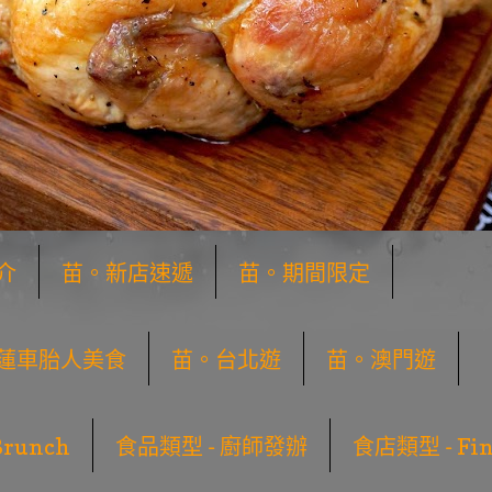
介
苗。新店速遞
苗。期間限定
蓮車胎人美食
苗。台北遊
苗。澳門遊
runch
食品類型 - 廚師發辦
食店類型 - Fin