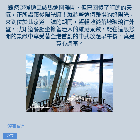
雖然超強颱風威馬遜剛離開，但已回復了晴朗的天
氣，正所謂雨後陽光嘛！就趁著這個難得的好陽光，
來到位於北京道一號的胡同，輕輕地從落地玻璃往外
望，就知道餐廳坐擁著迷人的維港景緻，能在這般悠
閒的景緻中享受著全港首創的中式放題早午餐，真是
賞心樂事。
沒有留言:
分享