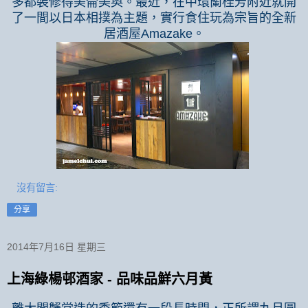
多都裝修得美侖美奐。最近，在中環蘭桂芳附近就開
了一間以日本相撲為主題，實行食住玩為宗旨的全新
居酒屋
Amazake
。
沒有留言:
分享
2014年7月16日 星期三
上海綠楊邨酒家 - 品味品鮮六月黃