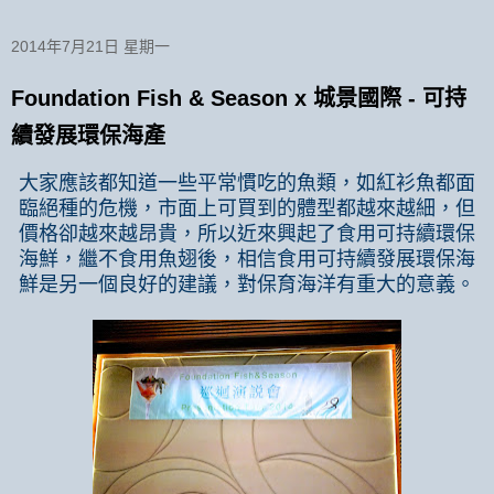
2014年7月21日 星期一
Foundation Fish & Season x 城景國際 - 可持
續發展環保海產
大家應該都知道一些平常慣吃的魚類，如紅衫魚都面
臨
絕
種的危機，市面上可買到的體型都越來越細，但
價格卻越來越昂貴，所以近來興起了食用可持續環保
海鮮，繼不食用魚翅後，相信食用可持續
發展
環保海
鮮是另一個
良好
的建議，對
保育海洋有重大的意義。