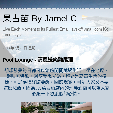
果占苗 By Jamel C
Live Each Moment to its Fullest Email: zysk@ymail.com IG:
jamel_zysk
2014年7月29日 星期二
Pool Lounge - 清風送爽雞尾酒
想想發夢每日都可以悠悠閒閒地過生活，坐在池邊，
邊喝著特飲，邊享受陽光浴，絕對是寫意生活的模
樣，可是夢境終歸要醒，回歸現實，可是大家又不要
這麼悲觀，因為
JW
萬豪酒店內的池畔酒廊可以為大家
舒緩一下想渡假的心情。