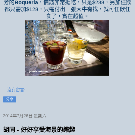
芳的
Boqueria
，價錢非常抵吃，只是
$238
，另加任飲
都只需加
$128
，只需付出一張大牛有找，就可任飲任
食了，實在超值。
沒有留言:
分享
2014年7月26日 星期六
胡同 - 好好享受海景的樂趣