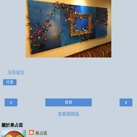
沒有留言:
分享
‹
›
首頁
查看網路版
關於果占苗
果占苗