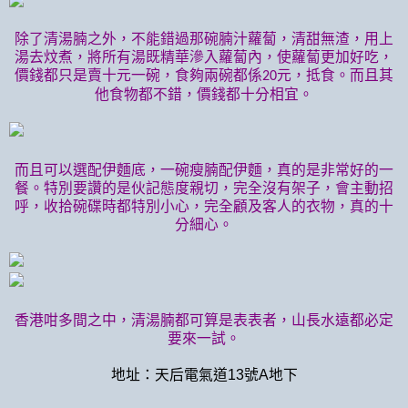
除了清湯腩之外，不能錯過那碗腩汁蘿蔔，清甜無渣，用上
湯去炆煮，將所有湯既精華滲入蘿蔔內，使蘿蔔更加好吃，
價錢都只是賣十元一碗，食夠兩碗都係
元，抵食。而且其
20
他食物都不錯，價錢都十分相宜。
而且可以選配伊麵底，一碗瘦腩配伊麵，真的是非常好的一
餐。特別要讚的是伙記態度親切，完全沒有架子，會主動招
呼，收拾碗碟時都特別小心，完全顧及客人的衣物，真的十
分細心。
香港咁多間之中，清湯腩都可算是表表者，山長水遠都必定
要來一試。
地址：天后電氣道13號A地下