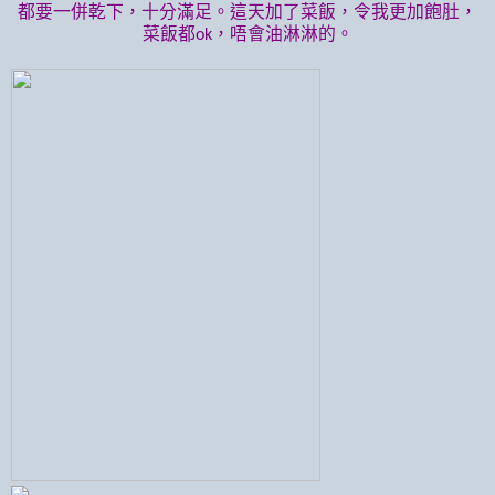
都要一併乾下，十分滿足。這天加了菜飯，令我更加飽肚，
菜飯都
，唔會油淋淋的。
ok