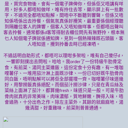
是，買完食物後，會有一個電子牌俾你，但係佢又唔講有咩
用，好多人都唔知做咩，唯有拎住去等，顯示屏上有一批數
字，不過完全都唔知點解，間唔中不斷聽到響聲，但係又唔
知係唔係出去拎餐，個氣氛真係好攪笑，最重要係個經理聽
到隔離位客人的牌響，個客人又唔知做咩事，佢都唔出聲叫
客去拎餐，通常都係
客等得耐去櫃位問先有無野拎，根本無
d
乜人知個電子牌就係通知牌，見到一個熱辣辣既石頭飯，客
人唔知道，攪到拎番去時已經凍哂。
不過話明自助形式，都唔可以理咁多架啦，唯有自己傻仔
，
d
一響即刻撲出去問啦。哈哈。我
了一份特級牛肋骨定
order
食，有前菜、湯同主菜連飯，這份定食十分有趣，有一堆咖
哩薯仔、一堆用茄汁淋上面既沙律、一份已切好既牛肋骨肉
同白飯，唔明點解可以將佢全部擺埋一齊。咖哩薯仔味道幾
好，用黎撈飯真係絕配。而個茄汁撈沙律，只是在青瓜絲及
菜絲上面淋了茄汁，都算幾
，味道只是一般。可是牛肋
fresh
骨肉就真的非常美味，肉味濃郁，質地鮮嫩，醃得入味，唔
會過熟，十分出色之作。除左主菜外，其餘的就麻麻地，湯
幾清甜，好重雞味，前菜則普普通通。