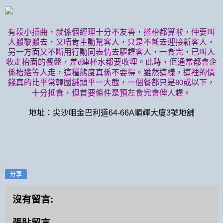
有段小插曲，就係個經理十分不友善，搭枱都算啦，仲要叫
人搬黎搬去，又唔肯主動幫客人，只是不斷去迎接新客人，
另一方面又不斷用行動同表情去驅趕客人，一食完，已叫人
收走枱面的餐盤，差
連杯水都要收埋。此時，佢通常都會企
d
係枱邊等人走，這種態度真係不要得。雖然這樣，這裡的價
錢真的比平常韓國舖頭平一大截，一個餐都只是
或以下，
80
十分抵食，但首要條件是預左食完會俾人趕。
地址：尖沙咀金巴利道64-66A順輝大廈3號地舖
分享
沒有留言:
張貼留言