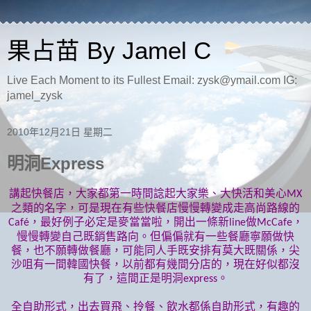
果占苗 By Jamel C
Live Each Moment to its Fullest Email: zysk@ymail.com IG:
jamel_zysk
2010年12月21日 星期二
明洞Express
講起快餐店，大家都第一時間諗起大家樂、大快活和美心
MX
之類的名字，可是現在有些快餐店慢慢轉變成走高尚路線的
，最好例子必定是麥當當啦，開出一條新
做
，
Café
line
McCafe
慢慢轉變自己既銷售路向。但偏偏就有一些餐廳寧願做快
餐，也不願轉做餐廳，可能同人手既安排有莫大既關係，尖
沙咀有一間韓國快餐，以前都有幾間分店的，現在好似都沒
有了，這間正是明洞
。
express
全自助形式，出去買飛、拎餐、飲水都係自助形式，有趣的