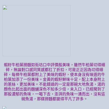
蝦籽牛柏葉撈麵如街坊口中評價般美味，雖然牛柏葉切得細
碎，無論對口感同質感都扛了折扣，可是正正因為切得細
碎，每條牛柏葉都附上了美味的蝦籽，使本身沒有味道的牛
柏葉加添了一份美味。金黃的蝦籽鮮味十足，配上本身附上
的蔥絲，更加美味。不能錯過的一定是那碗大地魚湯，湯的
顏色比起出面的麵舖深色不知多少倍，未入口，已經聞到了
那股濃郁的魚味，一喝下去，澎湃的魚味一湧而出，沒有這
碗魚湯，那碟撈麵都變得平凡了許多。