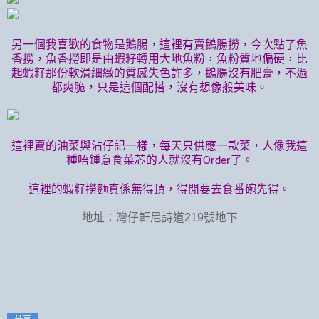
另一個我喜歡的食物是鵝腸，這裡有賣鵝腸撈，今次點了魚
香撈，魚香撈即是由蝦籽轉用大地魚粉，魚粉質地偏硬，比
起蝦籽那份軟滑細緻的質感失色許多，鵝腸沒有肥膏，不過
都爽脆，只是這個配搭，沒有想像般美味。
這裡賣的油菜與沾仔記一樣，每天只供應一款菜，人像我這
種唔鍾意食菜芯的人就沒有
了。
Order
這裡的蝦籽撈麵真係無得頂，得閒要去食番碗先得。
地址：灣仔軒尼詩道219號地下