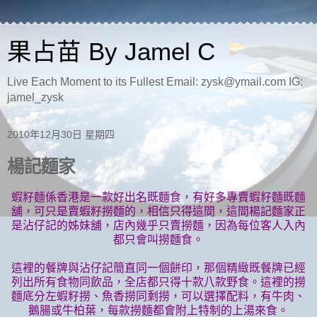
果占苗 By Jamel C
Live Each Moment to its Fullest Email: zysk@ymail.com IG:
jamel_zysk
2010年12月30日 星期四
楊記麵家
蝦籽麵係香港是一款好出名既麵食，有好多專賣蝦籽麵既麵
舖，可只是賣蝦籽撈麵的，相信只得這間，這間楊記麵家正
是沾仔記的姊妹舖，店內幾乎只賣撈麵，因為每位客人入內
都只會叫撈麵食。
這裡的餐牌與沾仔記簡直同一個餅印，那個精緻既餐牌已經
列出所有食物同飲品，全店都只得十款八款野食。這裡的撈
麵底分左蝦籽撈、魚香撈同剩撈，可以選擇配料，有牛肉、
鵝腸或牛柏葉，每款撈麵都會附上特制的上湯來食。