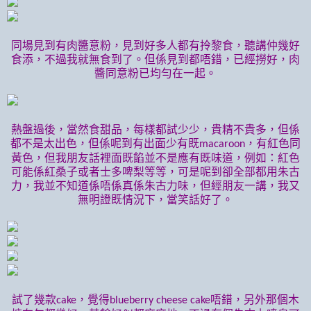
同場見到有肉醬意粉，見到好多人都有拎黎食，聽講仲幾好
食添，不過我就無食到了。但係見到都唔錯，已經撈好，肉
醬同意粉已均勻在一起。
熱盤過後，當然食甜品，每樣都試少少，貴精不貴多，但係
都不是太出色，但係呢到有出面少有既
，有紅色同
macaroon
黃色，但我朋友話裡面既餡並不是應有既味道，例如：紅色
可能係紅桑子或者士多啤梨等等，可是呢到卻全部都用朱古
力，我並不知道係唔係真係朱古力味，但經朋友一講，我又
無明證既情況下，當笑話好了。
試了幾款
，覺得
唔錯，另外那個木
cake
blueberry cheese cake