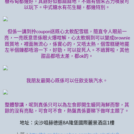
槺布甸都幾好，其餘好似都麻麻地，不過有個朱古力噴泉可
以玩下。中式糖水有花生糊，都幾特別。
但係一講到拎
送既心太軟配雪糕，簡直令人眼前一
coupon
亮，一亮既意思係眼火爆咁解，心太軟焗到可以變成
brownie
既質地，裡面無流心，係實心的，又唔太熱，個雪糕硬地擺
左半個鐘都唔溶一下，好勁，可以掟死人。不過算啦，其他
甜品都唔太差，都
的。
ok
我朋友最開心既係可以任飲支裝汽水。
整體黎講，呢到真係只可以為左食即開生蠔同海鮮而黎，其
餘的沒有亮點，可食可不食，熱盤真係要睇下做咩主題了。
地址：尖沙咀赫德道8A隆堡國際麗景酒店1樓