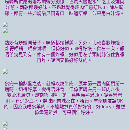
是晚所供應的兩款焗蠔分別係，巴馬火腿配水牛芝士及煙肉
洋蔥，兩款都幾好味，不過就覺得煙肉洋蔥惹味
，除左焗
d
蠔，都有一些如焗扇貝同青口，味道唔錯，似是用白汁焗。
熱炒有炒蠔同帶子，味道都幾鮮美，另外，比較喜歡炸蠔，
炸得唔錯，唔會淋哂，但係好似
得好慢，食左一次，都
refill
唔係幾見到有，仲有一個炸蝦，好似用左芋頭刨絲包住隻蝦
再炸，呢個又係好好味的。
食完一輪熱盤之後，就轉攻燒牛肉，原本第一舊肉開頭第一
塊時，切得好厚，變得唔好食，但係佢轉左另一舊肉之後，
我要求薄切，即刻唔同哂，第一舊明顯熟過頭，呢舊岩岩
好，有少少血水，鮮味同肉味都在，唔錯。羊架朋友話OK
的，因為我唔食羊的。不過雞扒真係好好食，好Juicy，雖然
係雪藏雞扒，可是個汁好好。