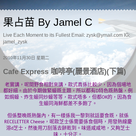
果占苗 By Jamel C
Live Each Moment to its Fullest Email: zysk@ymail.com IG:
jamel_zysk
2010年11月30日 星期二
Cafe Express 咖啡亭(麗景酒店)(下篇)
老實講，呢間野食相對來講，款式真係比較少，因為個場地
都好細。由於今期做緊蠔既主題，所以都有
特色既熱盤，例
D
如焗蠔、炸生蠔同炒蠔等等，款式唔多，但都
的，因為食
OK
生蠔同海鮮都差不多飽了。
但係整晚既熱盤內，有一樣係我一黎到就話要食既，就係
，呢款芝士係需要係食個時，用發熱線慶
RECELETTER Cheese
溶
芝士，然後用刀刮落去餅乾到。味道咸咸地，又夠芝士
d
味，十分正。