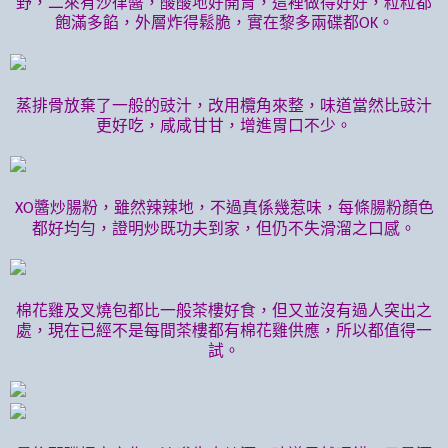
野，二來有沙律醬，酸酸地好開胃，這裡做得好好，粒粒都
飽滿多餡，外層炸得鬆脆，實在黎多兩碟都
。
OK
蒸排骨放棄了一般的豉汁，改用欖角來整，味道當然比豉汁
更好吃，咸咸甘甘，增進胃口不少。
醬炒腸粉，雖然辣辣地，不過真係幾惹味，每條腸粉顏色
XO
都好均勻，證明炒既功夫到家，但仍不失滑溜之口感。
棉花雞及叉燒包都比一般茶樓好食，但又並沒有過人突出之
處，現在已經不是每間茶樓都有棉花雞供應，所以都值得一
試。