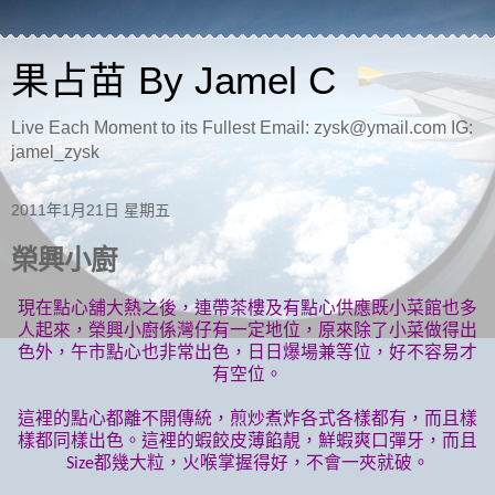
果占苗 By Jamel C
Live Each Moment to its Fullest Email: zysk@ymail.com IG:
jamel_zysk
2011年1月21日 星期五
榮興小廚
現在點心舖大熱之後，連帶茶樓及有點心供應既小菜館也多
人起來，榮興小廚係灣仔有一定地位，原來除了小菜做得出
色外，午市點心也非常出色，日日爆場兼等位，好不容易才
有空位。
這裡的點心都離不開傳統，煎炒煮炸各式各樣都有，而且樣
樣都同樣出色。這裡的蝦餃皮薄餡靚，鮮蝦爽口彈牙，而且
都幾大粒，火喉掌握得好，不會一夾就破。
Size