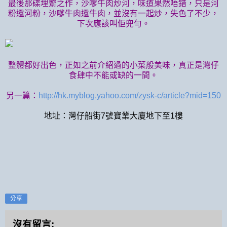
最後那碟埋齋之作，沙嗲牛肉炒河，味道果然唔錯，只是河
粉還河粉，沙嗲牛肉還牛肉，並沒有一起炒，失色了不少，
下次應該叫佢兜勻。
整體都好出色，正如之前介紹過的小菜般美味，真正是灣仔
食肆中不能或缺的一間。
另一篇：
http://hk.myblog.yahoo.com/zysk-c/article?mid=150
地址：灣仔船街7號寶業大廈地下至1樓
分享
沒有留言: