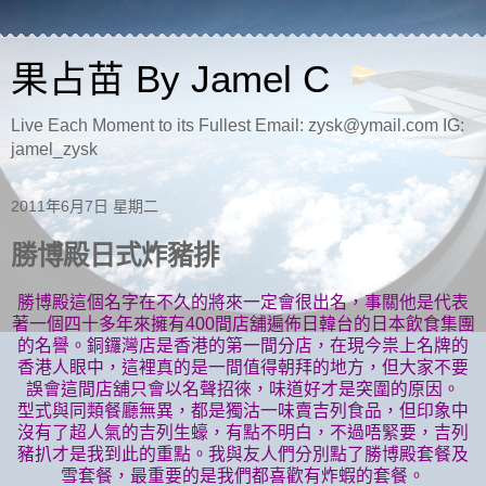
果占苗 By Jamel C
Live Each Moment to its Fullest Email: zysk@ymail.com IG:
jamel_zysk
2011年6月7日 星期二
勝博殿日式炸豬排
勝博殿這個名字在不久的將來一定會很出名，事關他是代表
著一個四十多年來擁有400間店舖遍佈日韓台的日本飲食集團
的名譽。銅鑼灣店是香港的第一間分店，在現今祟上名牌的
香港人眼中，這裡真的是一間值得朝拜的地方，但大家不要
誤會這間店舖只會以名聲招徠，味道好才是突圍的原因。
型式與同類餐廳無異，都是獨沽一味賣吉列食品，但印象中
沒有了超人氣的吉列生蠔，有點不明白，不過唔緊要，吉列
豬扒才是我到此的重點。我與友人們分別點了勝博殿套餐及
雪套餐，最重要的是我們都喜歡有炸蝦的套餐。