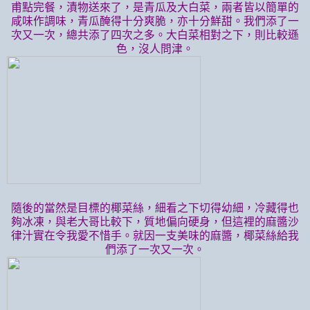
甫點完餐，漬物送來了，是青瓜及大白菜，兩者皆以簡單的
咸味作調味，青瓜醃得十分爽脆，亦十分鮮甜。我們添了一
次又一次，總共添了四次之多。大白菜相對之下，則比較遜
色，沒人問津。
隨後的當然是目標的椰菜絲，細看之下切得幼細，冷藏得也
夠冰凍，與老大哥比較下，質地偏向硬身，但這裡的麻醬沙
律汁實在令我愛不惜手。就因一支美味的麻醬，椰菜絲給我
們添了一次又一次。