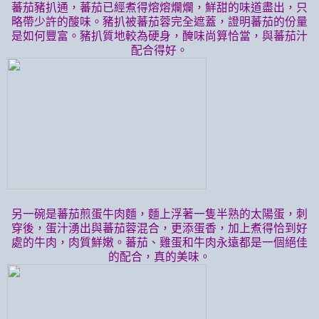
蕃茄豬扒通，蕃茄已經煮得熔熔爛爛，鮮甜的味道盡出，只
略帶少許的酸味。豬扒被蕃茄蓉完全遮蓋，證明蕃茄的份量
是如何豐富。豬扒質地較為硬身，醃味尚算恰當，與蕃茄汁
配合得好。
另一碗是蕃茄煎蛋牛肉麵，麵上浮著一隻半熟的太陽蛋，刺
穿後，蛋汁湧出與蕃茄蓉混合，更添蛋香，加上煮得恰到好
處的牛肉，肉質鮮嫩。蕃茄、雞蛋和牛肉永遠都是一個絕佳
的配合，真的美味。