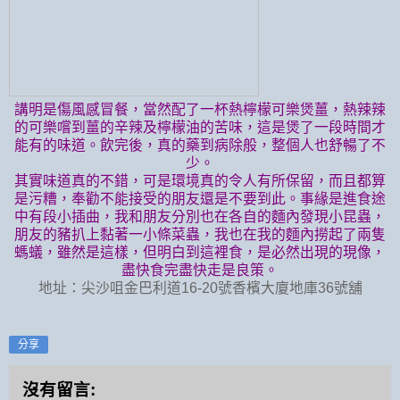
講明是傷風感冒餐，當然配了一杯熱檸檬可樂煲薑，熱辣辣
的可樂嚐到薑的辛辣及檸檬油的苦味，這是煲了一段時間才
能有的味道。飲完後，真的藥到病除般，整個人也舒暢了不
少。
其實味道真的不錯，可是環境真的令人有所保留，而且都算
是污糟，奉勸不能接受的朋友還是不要到此。事緣是進食途
中有段小插曲，我和朋友分別也在各自的麵內發現小昆蟲，
朋友的豬扒上黏著一小條菜蟲，我也在我的麵內撈起了兩隻
螞蟻，雖然是這樣，但明白到這裡食，是必然出現的現像，
盡快食完盡快走是良策。
地址：尖沙咀金巴利道16-20號香檳大廈地庫36號舖
分享
沒有留言: