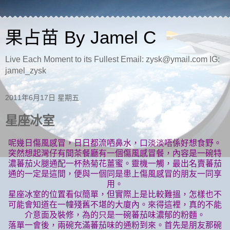
果占苗 By Jamel C
Live Each Moment to its Fullest Email: zysk@ymail.com IG:
jamel_zysk
2011年6月17日 星期五
星座冰室
呢幾日傷風感冒，日日都流哂鼻水，口淡淡唔係好想食野。
突然想起灣仔有間茶餐廳有一個傷風感冒餐，內容是一碗特
濃蕃茄火腿通配一杯熱菊花薑蜜。靈機一觸，最出名賣蕃茄
通的一定是這間，便與一個同是患上傷風感冒的朋友一同享
用。
星座冰室的位置看似簡單，但實際上是比較難搵，怎樣也不
可能會知道在一幢殘舊不堪的大廈內。來得這裡，真的不能
介意面及裝修，為的只是一碗蕃茄味濃郁的粉麵。
落單一會後，兩碗充滿蕃茄味的通粉到來。首先是朋友那碗