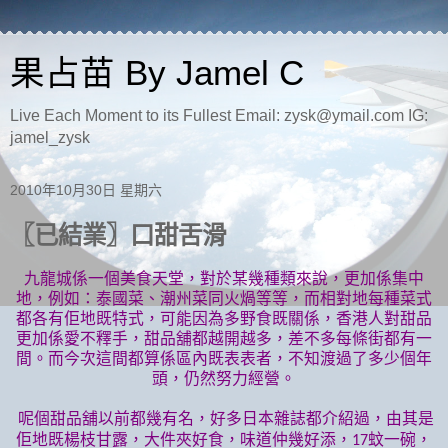
果占苗 By Jamel C
Live Each Moment to its Fullest Email: zysk@ymail.com IG:
jamel_zysk
2010年10月30日 星期六
〖已結業〗口甜舌滑
九龍城係一個美食天堂，對於某幾種類來說，更加係集中
地，例如：泰國菜、潮州菜同火煱等等，而相對地每種菜式
都各有佢地既特式，可能因為多野食既關係，香港人對甜品
更加係愛不釋手，甜品舖都越開越多，差不多每條街都有一
間。而今次這間都算係區內既表表者，不知渡過了多少個年
頭，仍然努力經營。
呢個甜品舖以前都幾有名，好多日本雜誌都介紹過，由其是
佢地既楊枝甘露，大件夾好食，味道仲幾好添，
蚊一碗，
17