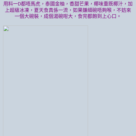
用料一
都唔馬虎，泰國金柚，香甜芒果，椰味重既椰汁，加
D
上超級冰凍，夏天食真係一流，如果嫌細碗唔夠喉，不妨來
一個大碗裝，成個湯碗咁大，食完都飽到上心口。