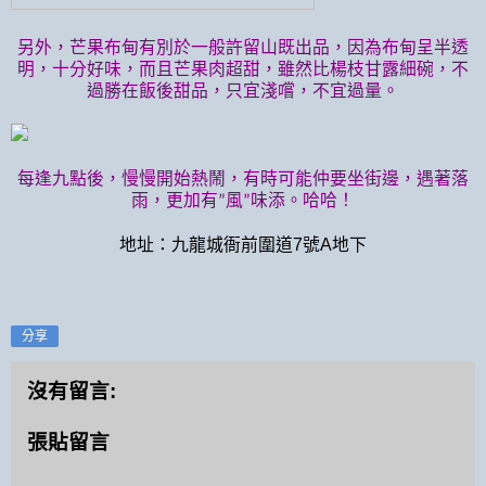
另外，芒果布甸有別於一般許留山既出品，因為布甸呈半透
明，十分好味，而且芒果肉超甜，雖然比楊枝甘露細碗，不
過勝在飯後甜品，只宜淺嚐，不宜過量。
每逢九點後，慢慢開始熱鬧，有時可能仲要坐街邊，遇著落
雨，更加有
風
味添。哈哈！
”
”
地址：九龍城
衙前圍道7號A地下
分享
沒有留言:
張貼留言