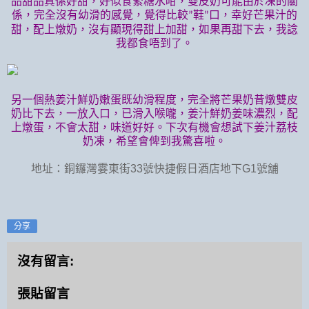
品甜品真係好甜，好似食緊糖水咁，雙皮奶可能由於凍的關
係，完全沒有幼滑的感覺，覺得比較
鞋
口，幸好芒果汁的
”
”
甜，配上燉奶，沒有顯現得甜上加甜，如果再甜下去，我諗
我都食唔到了。
另一個熱姜汁鮮奶嫩蛋既幼滑程度，完全將芒果奶昔燉雙皮
奶比下去，一放入口，已滑入喉嚨，姜汁鮮奶姜味濃烈，配
上燉蛋，不會太甜，味道好好。下次有機會想試下姜汁荔枝
奶凍，希望會俾到我驚喜啦。
地址：銅鑼灣霎東街33號快捷假日酒店地下G1號舖
分享
沒有留言:
張貼留言