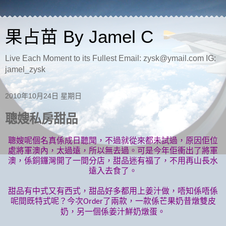
果占苗 By Jamel C
Live Each Moment to its Fullest Email: zysk@ymail.com IG:
jamel_zysk
2010年10月24日 星期日
聰嫂私房甜品
聰嫂呢個名真係成日聽聞，不過就從來都未試過，原因佢位
處將軍澳內，太過遠，所以無去過。可是今年佢衝出了將軍
澳，係銅鑼灣開了一間分店，甜品迷有福了，不用再山長水
遠入去食了。
甜品有中式又有西式，甜品好多都用上姜汁做，唔知係唔係
呢間既特式呢？今次
了兩款，一款係芒果奶昔燉雙皮
Order
奶，另一個係姜汁鮮奶燉蛋。