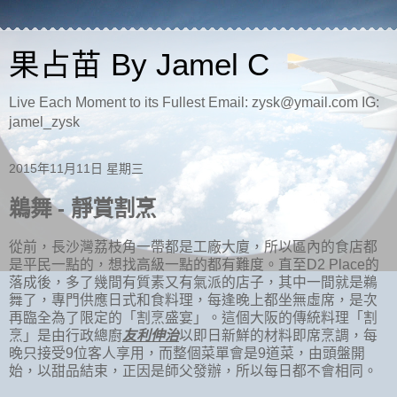
果占苗 By Jamel C
Live Each Moment to its Fullest Email: zysk@ymail.com IG:
jamel_zysk
2015年11月11日 星期三
鵜舞 - 靜賞割烹
從前，長沙灣荔枝角一帶都是工廠大廈，所以區內的食店都
是平民一點的，想找高級一點的都有難度。直至
D2 Place
的
落成後，多了幾間有質素又有氣派的店子，其中一間就是鵜
舞了，專門供應日式和食料理，每逢晚上都坐無虛席，是次
再臨全為了限定的「割烹盛宴」。
這個大阪的傳統料理「割
烹」是由行政總廚
友利伸治
以即日新鮮的材料即席烹調，每
晚只接受
9
位客人享用，而整個菜單會是
9
道菜，由頭盤開
始，以甜品結束，正因是師父發辦，所以每日都不會相同。