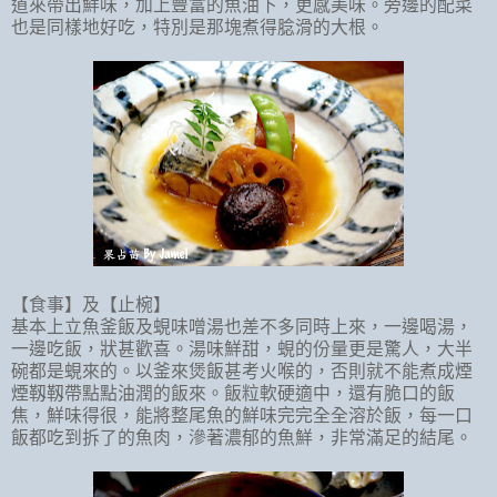
道來帶出鮮味，加上豐富的魚油下，更感美味。旁邊的配菜
也是同樣地好吃，特別是那塊煮得腍滑的大根。
【食事】及【止椀】
基本上立魚釜飯及蜆味噌湯也差不多同時上來，一邊喝湯，
一邊吃飯，狀甚歡喜。湯味鮮甜，蜆的份量更是驚人，大半
碗都是蜆來的。以釜來煲飯甚考火喉的，否則就不能煮成煙
煙靱靱帶點點油潤的飯來。飯粒軟硬適中，還有脆口的飯
焦，鮮味得很，能將整尾魚的鮮味完完全全溶於飯，每一口
飯都吃到拆了的魚肉，滲著濃郁的魚鮮，非常滿足的結尾。