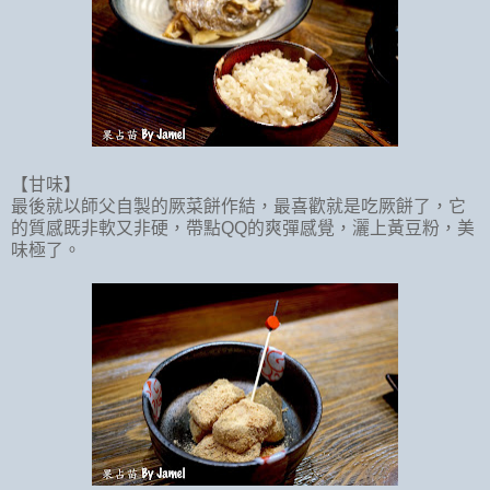
【甘味】
最後就以師父自製的厥菜餅作結，最喜歡就是吃厥餅了，它
的質感既非軟又非硬，帶點
QQ
的爽彈感覺，灑上黃豆粉，美
味極了。