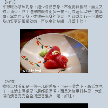
【向付】
平想吃吞拿魚刺身，絕少會點赤身，不但肉質粗糙，而且又
缺乏油香，點上拖羅的機會更多一些。可是這個以野生的本
鰭吞拿魚作刺身，雖然是赤身的位置，但卻感到有一份油香
及肉質更是細緻幼嫩，再以金箔點綴，升華十倍。
【椀物】
這道怎樣看都是一個平凡的蒸蛋，可是一嚐之下，高低立見
了，無論上層還是下層都很滑溜，而且海鮮用料甚足，木魚
湯的清香完完全全與蛋香混為一體，好味。