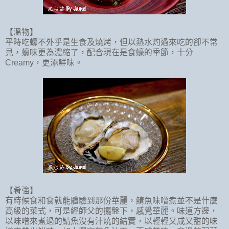
【溫物】
平時吃蠔不外乎是生食及燒烤，但以熱水灼過來吃的卻不常
見，蠔味更為濃縮了，配合現在是食蠔的季節，十分
Creamy
，更添鮮味。
【肴強】
有時候食和食就能體驗到那份華麗，鯖魚味噌煮並不是什麼
高級的菜式，可是經師父的擺盤下，感覺華麗。味道方邊，
以味噌來煮過的鯖魚沒有汁燒的結實，以輕輕又咸又甜的味