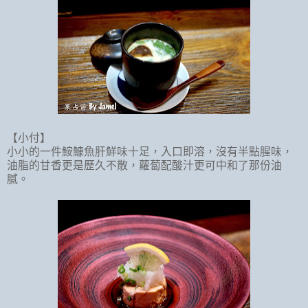
【小付】
小小的一件鮟鱇魚肝鮮味十足，入口即溶，沒有半點腥味，
油脂的甘香更是歷久不散，蘿蔔配酸汁更可中和了那份油
膩。