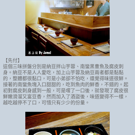
【先付】
這個三味拼盤分別是納豆拌山芋蓉、南蠻黑曹魚及腐皮刺
身。納豆不是人人愛吃，加上山芋蓉及納豆兩者都是黏黏
的，整體都很黏口，可是小弟卻不怕吃，還覺得味道很鮮。
接著的南蠻魚塊入口甜甜的，吃到魚肉的鮮香，不錯的。起
初對腐皮刺身感到一般，可是嚐了一口後，就發現了腐皮很
鮮嫩滑溜又富豆香，然而加入了酒盜後，味道變得不一樣，
越吃越停不了口，可惜只有少少的份量。