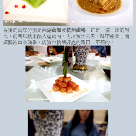
最後的兩碟分別是
西湖藕韻
及
杭州鹵鴨
，正是一濃一淡的對
比，前者以糯米釀入蓮藕內，再以蜜汁去煮，味帶甜美；而
鹵鵝卻重豉油香，肉質也恰到好處的嫩口，不錯的。