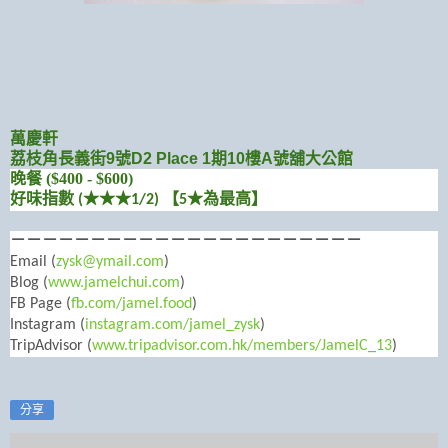
萬慶軒
荔枝角長義街9號D2 Place 1期10樓A號舖大公館
晚餐 ($400 - $600)
好味指數 (★
★
★1/2
) 【5★為最高】
－－－－－－－－－－－－－－－－－－－－－－
Email (
zysk@ymail.com
)
Blog (
www.jamelchui.com
)
FB Page (
fb.com/jamel.food
)
Instagram (
instagram.com/jamel_zysk
)
TripAdvisor (
www.tripadvisor.com.hk/members/JamelC_13
)
分享