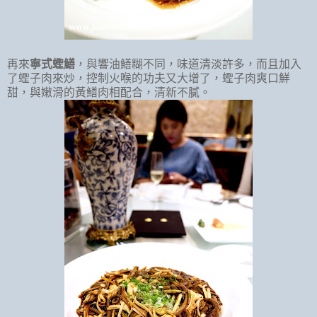
再來
寧式蟶鱔
，與響油鱔糊不同，味道清淡許多，而且加入
了蟶子肉來炒，控制火喉的功夫又大增了，蟶子肉爽口鮮
甜，與嫩滑的黃鱔肉相配合，清新不膩。