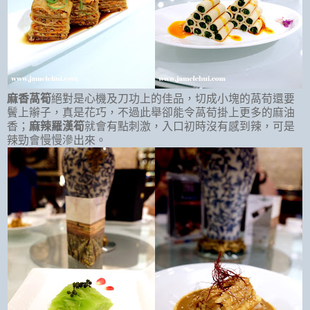
麻香萵筍
絕對是心機及刀功上的佳品，切成小塊的萵荀還要
鬢上辮子，真是花巧，不過此舉卻能令萵荀掛上更多的麻油
香；
麻辣羅漢筍
就會有點刺激，入口初時沒有感到辣，可是
辣勁會慢慢滲出來。