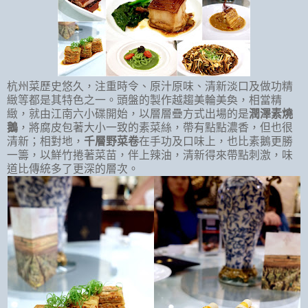
杭州菜歷史悠久，注重時令、原汁原味、清新淡口及做功精
緻等都是其特色之一。頭盤的製作越趨美輪美奐，相當精
緻，就由江南六小碟開始，以層層疊方式出場的是
潤澤素燒
鵝
，將腐皮包著大小一致的素菜絲，帶有點點濃香，但也很
清新；相對地，
千層野菜卷
在手功及口味上，也比素鵝更勝
一籌，以鮮竹捲著菜苗，伴上辣油，清新得來帶點刺激，味
道比傳統多了更深的層次。