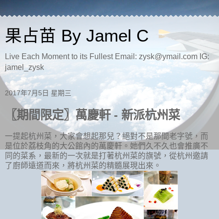
果占苗 By Jamel C
Live Each Moment to its Fullest Email: zysk@ymail.com IG:
jamel_zysk
2017年7月5日 星期三
〖期間限定〗萬慶軒 - 新派杭州菜
一提起杭州菜，大家會想起那兒？絕對不是那間老字號，而
是位於荔枝角的大公館內的萬慶軒。她們久不久也會推廣不
同的菜系，最新的一次就是打著杭州菜的旗號，從杭州邀請
了廚師遠道而來，將杭州菜的精髓展現出來。