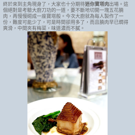
終於來到主角現身了，大家也十分期待
迷你寶塔肉
出場。這
個絕對是考驗大廚刀功的一道，要不斷地切開一塊五花腩
肉，再慢慢砌成一座寶塔般。今次大廚就為每人製作了一
份，難度可能少了，可是時間卻用多了，而且腩肉早已燜得
爽滑，中間夾有梅菜，味道濃而不膩。