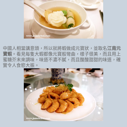
中國人相當講意頭，所以就將蝦做成元寶狀，並取名
江南元
寶蝦
。看見每隻大蝦都像元寶般彎曲，樣子很美，而且用上
蜜糖芥末來調味，味道不濃不膩，而且酸酸甜甜的味道，確
實令人食慾大振。