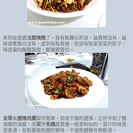
來到這個
古法醋燒雞
了，我有點難以形容，論賣相沒有，論
味道驚豔也沒有，感到有點普通，但卻有點家常菜的影子，
味道偏向酸酸甜甜，都幾開胃的。
金華火腿燴肉蘭
製作簡單，卻是不錯的選擇，正好中和了醋
燒雞的油膩。而
菜汁魚麵
感覺像一道意粉似的，菜汁的味道
很香濃，有點蓋過魚麵的鮮味，不過魚麵勝在夠軟滑。