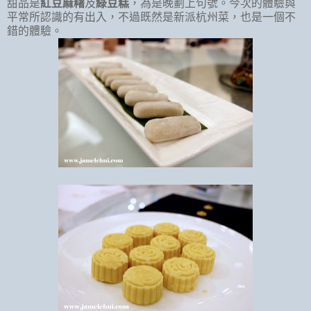
甜品是
紅豆麻糬
及
綠豆糕
，為是晚劃上句號。今次的體驗與
平常所認識的有出入，不過既然是新派杭州菜，也是一個不
錯的體驗。