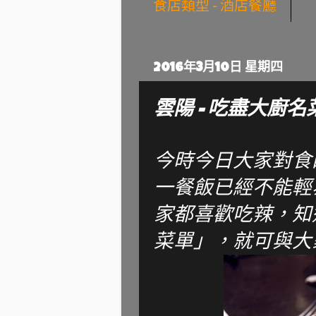
食店類型 - 酒店餐廳
2016年3月10日 星期四
雲陽 - 吃盡大廚名
今時今日大家對食
一餐飯已經不能輕
家都喜歡吃辣，知
菜單」，就可與大