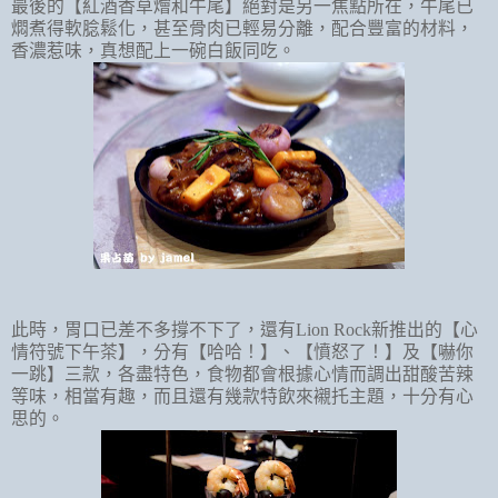
最後的【紅酒香草燴和牛尾】絕對是另一焦點所在，牛尾已
燜煮得軟腍鬆化，甚至骨肉已輕易分離，配合豐富的材料，
香濃惹味，真想配上一碗白飯同吃。
此時，胃口已差不多撐不下了，還有
Lion Rock
新推出的【心
情符號下午茶】，分有【哈哈！】、【憤怒了！】及【嚇你
一跳】三款，各盡特色，食物都會根據心情而調出甜酸苦辣
等味，相當有趣，而且還有幾款特飲來襯托主題，十分有心
思的。