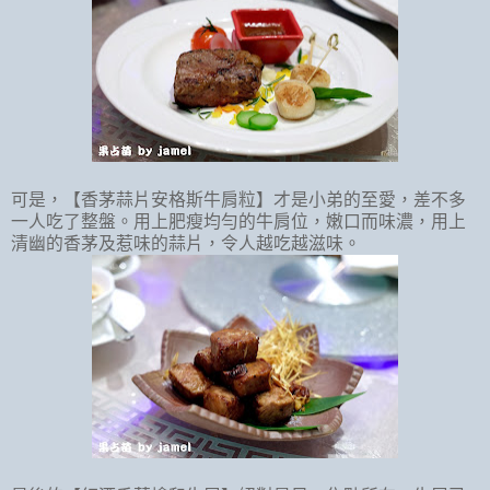
可是，【香茅蒜片安格斯牛肩粒】才是小弟的至愛，差不多
一人吃了整盤。用上肥瘦均勻的牛肩位，嫩口而味濃，用上
清幽的香茅及惹味的蒜片，令人越吃越滋味。