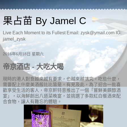
果占苗 By Jamel C
Live Each Moment to its Fullest Email: zysk@ymail.com IG:
jamel_zysk
2016年6月18日 星期六
帝京酒店 - 大吃大喝
現時的港人對食越來越有要求，也越來越講究，吃些什麼，
需要配上什麼美酒般比比皆是。有見及此，為了迎合一批喜
歡享受生活的客人，帝京軒特意推出了一個「嘗鮮美饌醇酒
宴」，以海鮮創出八道菜晚宴，並挑選了多款紅白餐酒來配
合食物，讓人有難忘的體驗。