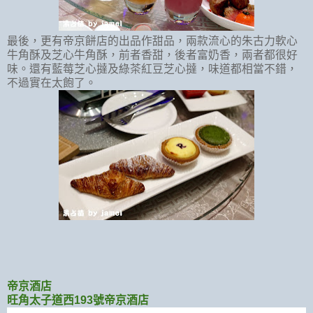
最後，更有帝京餅店的出品作甜品，兩款流心的朱古力軟心
牛角酥及芝心牛角酥，前者香甜，後者富奶香，兩者都很好
味。還有藍莓芝心撻及綠茶紅豆芝心撻，味道都相當不錯，
不過實在太飽了。
帝京酒店
旺角太子道西193號帝京酒店