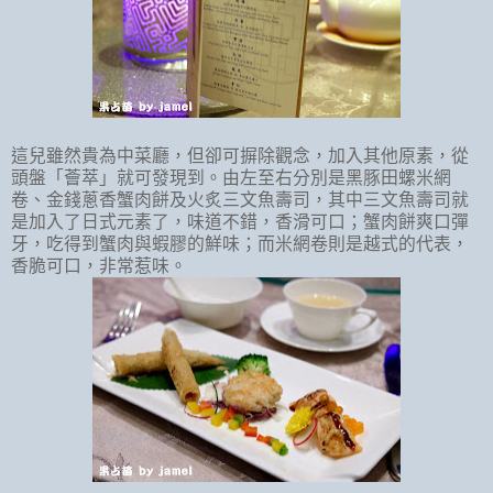
這兒雖然貴為中菜廳，但卻可摒除觀念，加入其他原素，從
頭盤「薈萃」就可發現到。由左至右分別是黑豚田螺米網
卷、金錢蔥香蟹肉餅及火炙三文魚壽司，其中三文魚壽司就
是加入了日式元素了，味道不錯，香滑可口；蟹肉餅爽口彈
牙，吃得到蟹肉與蝦膠的鮮味；而米網卷則是越式的代表，
香脆可口，非常惹味。