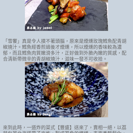
「雪饗」真是令人摸不著頭腦，原來是煙燻玫瑰鱈魚配青胡
椒燒汁。鱈魚經香煎過後才煙燻，所以煙燻的香味較為濃
郁，而且鱈魚肉質嫩滑多汁，正好做到外脆內嫩的質感，配
合清新帶微辛的青胡椒燒汁，滋味一發不可收拾。
來到此時，一道炸
的菜式【豐盛】送來了，賣相一絕，以荔