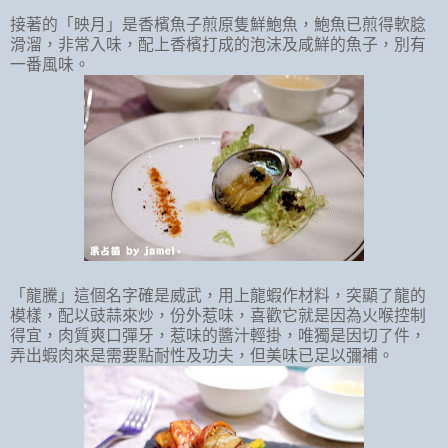
接著的「映月」是香檳魚子煎原隻鮮鮑魚，鮑魚已煎得軟腍
滑溜，非常入味，配上香檳打成的泡沫及咸鮮的魚子，別有
一番風味。
「龍騰」這個名字確是威武，用上龍蝦作材料，突顯了龍的
模樣，配以豉蒜來炒，份外惹味，喜歡它就是因為火喉控制
得宜，肉質爽口彈牙，惹味的醬汁輕掛，唯獨是因切了件，
弄出蝦肉來是需要點耐性及功夫，但美味已足以彌補。