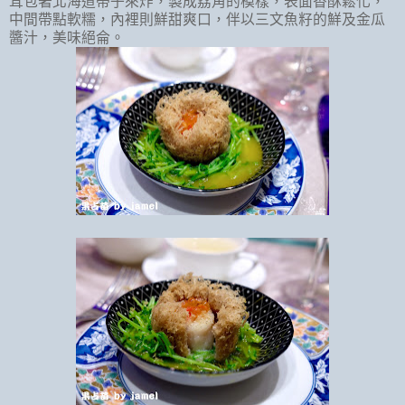
茸包著北海道帶子來炸，製成荔角的模樣，表面香酥鬆化，
中間帶點軟糯，內裡則鮮甜爽口，伴以三文魚籽的鮮及金瓜
醬汁，美味絕侖。