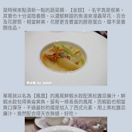
是時候來點清新一點的蔬菜類
-
【金釵】，名字真是很美，
其實也十分滋陰養顏，以濃郁鮮甜的魚湯來浸蟲草花、百合
及花膠筒，相當鮮美，花膠更含豐富的膠原蛋白，還不是養
顏佳品。
單尾就以名為【鳳凰】的鳳尾鮮蝦水餃配黑松露忌廉汁，鮮
蝦水餃包得美侖美奐，留有一條長長的鳳尾，而蝦餡也相當
爽口彈牙，不過最妙的還是加入了西式元素，用上黑松露忌
廉汁，竟然配合得天衣無縫，好吃。