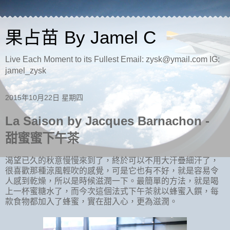
果占苗 By Jamel C
Live Each Moment to its Fullest Email: zysk@ymail.com IG:
jamel_zysk
2015年10月22日 星期四
La Saison by Jacques Barnachon -
甜蜜蜜下午茶
渴望已久的秋意慢慢來到了，終於可以不用大汗疊細汗了，
很喜歡那種涼風輕吹的感覺，可是它也有不好，就是容易令
人感到乾燥，所以是時候滋潤一下。最簡單的方法，就是喝
上一杯蜜糖水了，而今次這個法式下午茶就以蜂蜜入饌，
每
款食物都加入了蜂蜜，實在甜入心，
更為滋潤。