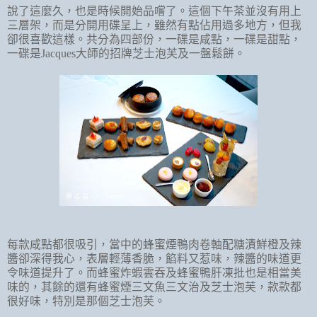
說了這麼久，也是時候開始品嚐了。這個下午茶並沒有用上
三層架，而是分開用碟呈上，雖然有點佔用過多地方，但我
卻很喜歡這樣。共分為四部份，一碟是咸點，一碟是甜點，
一碟是
Jacques
大師的招牌芝士泡芙及一盤鬆餅。
每款咸點都很吸引，當中的蜂蜜煙鴨肉卷軸配糖漬鮮橙及辣
醬卻深得我心，表層輕薄香脆，餡料又惹味，辣醬的味道更
令味道提升了。而蜂蜜炸蝦雲吞及蜂蜜鴨肝凍批也是相當美
味的，其餘的還有蜂蜜煙三文魚三文治及芝士泡芙，款款都
很好味，特別是那個芝士泡芙。