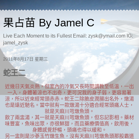
果占苗 By Jamel C
Live Each Moment to its Fullest Email: zysk@ymail.com IG:
jamel_zysk
2011年8月17日 星期三
蛇王二
近幾日天氣炎熱，但室內的冷氣又長時間調教至低溫，一出
一入，身體著涼也不出奇，更可況我的身子弱，更容易著
涼，所以近來經常頭赤赤。蛇王二除脆皮潤腸出名外，燉湯
也是遠近馳名。當中就有一款燉湯十分適合經常頭痛人士，
就是天麻川芎燉魚頭。
飲了兩盅湯，其一就是天麻川芎燉魚頭，但忘記影相。藥材
味豐富，魚味出眾，亦很鮮甜，而且藥療價值高，飲用後，
身體感覺舒暢，頭痛也得以緩和。
另一盅則是沙蔘玉竹燉生魚，沒有天麻川芎燉魚頭那股霸道