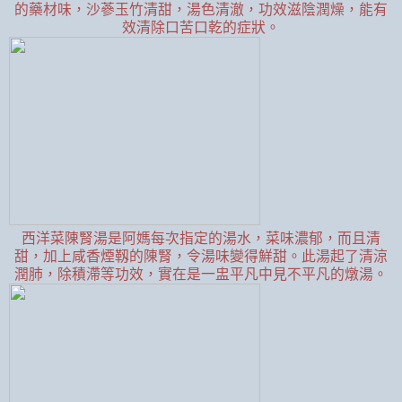
的藥材味，沙蔘玉竹清甜，湯色清澈，功效滋陰潤燥，能有
效清除口苦口乾的症狀。
西洋菜陳腎湯是阿媽每次指定的湯水，菜味濃郁，而且清
甜，加上咸香煙靱的陳腎，令湯味變得鮮甜。此湯起了清涼
潤肺，除積滯等功效，實在是一盅平凡中見不平凡的燉湯。