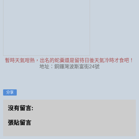
暫時天氣咁熱，出名的蛇羹還是留待日後天氣冷時才食吧！
地址：銅鑼灣波斯富街24號
分享
沒有留言:
張貼留言