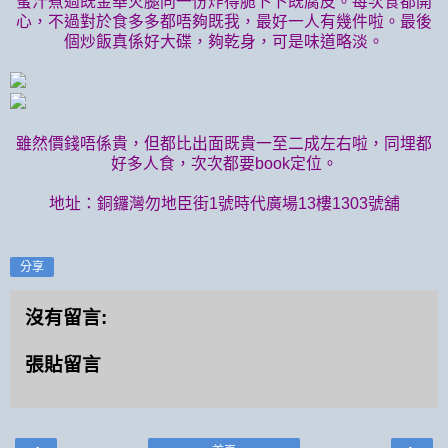
蜜汁煮過既金華火腿同一份炸得脆卜卜既腐皮。每次食都開
心，不過對於食多多都唔夠既我，最好一人有幾件啦。最後
個炒飯真係好大碟，夠乾身，可是味道略淡。
雖然價錢唔係貴，但都比出面既貴一至二成左右啦，同埋都
好多人食，次次都要book定位。
地址：銅鑼灣
勿地臣街1號時代廣場13樓1303號舖
分享
沒有留言:
張貼留言