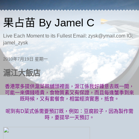
果占苗 By Jamel C
Live Each Moment to its Fullest Email: zysk@ymail.com IG:
jamel_zysk
2010年7月19日 星期一
滬江大飯店
香港眾多提供滬菜既舖頭裡面，滬江係我好鍾意去既一間，
可能一來價錢唔貴，食物質素又有保證，而且每逢蟹季到來
既時候，又有套餐食，相當經濟實惠，抵食。
呢到有D菜式係需要預訂既，例如：豆腐餃子，因為製作需
時，要提早一天預訂。