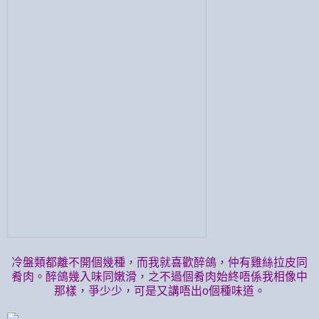
冷盤類都離不開個幾種，而我就喜歡醉鴿，仲有雞絲拉皮同
肴肉。醉鴿幾入味同嫩滑，之不過個肴肉始終唔係我相像中
那樣，爭少少，可是又講唔出o個種味道。