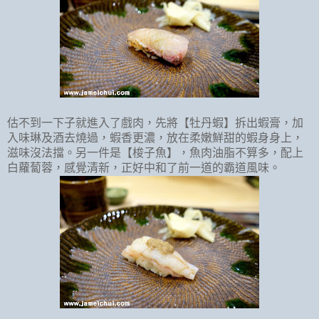
估不到一下子就進入了戲肉，先將【牡丹蝦】拆出蝦膏，加
入味琳及酒去燒過，蝦香更濃，放在柔嫩鮮甜的蝦身身上，
滋味沒法擋。另一件是【梭子魚】，魚肉油脂不算多，配上
白蘿蔔蓉，感覺清新，正好中和了前一道的霸道風味。