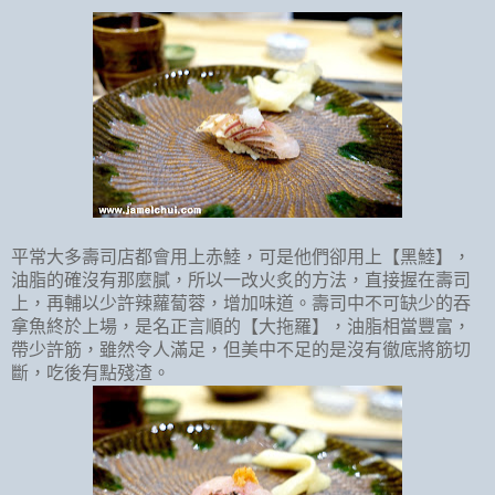
平常大多壽司店都會用上赤鯥，可是他們卻用上【黑鯥】，
油脂的確沒有那麼膩，所以一改火炙的方法，直接握在壽司
上，再輔以少許辣蘿蔔蓉，增加味道。壽司中不可缺少的吞
拿魚終於上場，是名正言順的【大拖羅】，油脂相當豐富，
帶少許筋，雖然令人滿足，但美中不足的是沒有徹底將筋切
斷，吃後有點殘渣。