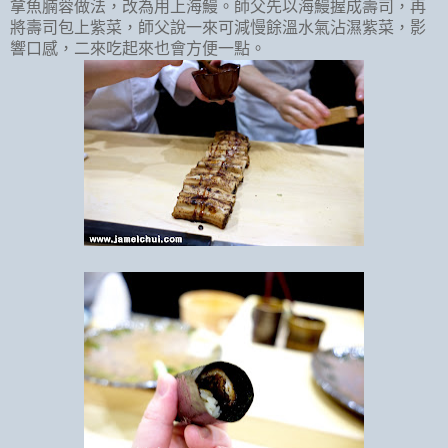
拿魚腩蓉做法，改為用上海鰻。師父先以海鰻握成壽司，再
將壽司包上紫菜，師父說一來可減慢餘溫水氣沾濕紫菜，影
響口感，二來吃起來也會方便一點。