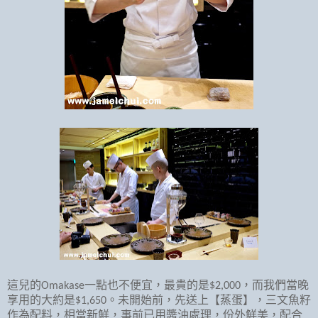
這兒的
一點也不便宜，最貴的是
，而我們當晚
Omakase
$2,000
享用的大約是
。未開始前，先送上【蒸蛋】，三文魚籽
$1,650
作為配料，相當新鮮，事前已用醬油處理，份外鮮美，配合