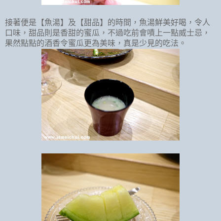
接著便是【魚湯】及【甜品】的時間，魚湯鮮美好喝，令人
口味，甜品則是香甜的蜜瓜，不過吃前會嘖上一點威士忌，
果然點點的酒香令蜜瓜更為美味，真是少見的吃法。