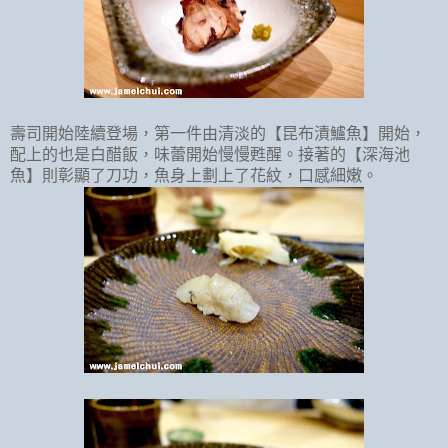
壽司開始陸續登場，第一件由清淡的【昆布漬鱸魚】開始，
配上的也是白醋飯，味蕾開始慢慢甦醒。接著的【深海池
魚】則彰顯了刀功，魚身上劃上了花紋，口感細嫩。