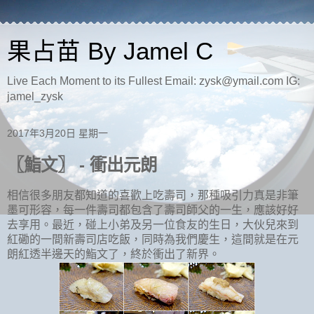
果占苗 By Jamel C
Live Each Moment to its Fullest Email: zysk@ymail.com IG:
jamel_zysk
2017年3月20日 星期一
〖鮨文〗 - 衝出元朗
相信很多朋友都知道的喜歡上吃壽司，那種吸引力真是非筆
墨可形容，每一件壽司都包含了壽司師父的一生，應該好好
去享用。最近，碰上小弟及另一位食友的生日，大伙兒來到
紅磡的一間新壽司店吃飯，同時為我們慶生，這間就是在元
朗紅透半邊天的鮨文了，終於衝出了新界。