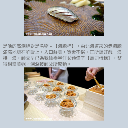
是晚的高潮絕對是名物
【海膽杯】，由北海道來的赤海膽
–
滿滿地舖在酢飯上，入口鮮美，質素不俗。正所謂好戲一浪
接一浪，師父早已為我倆壽星仔女預備了【壽司蛋糕】，整
得相當美觀，深深被師父所感動。