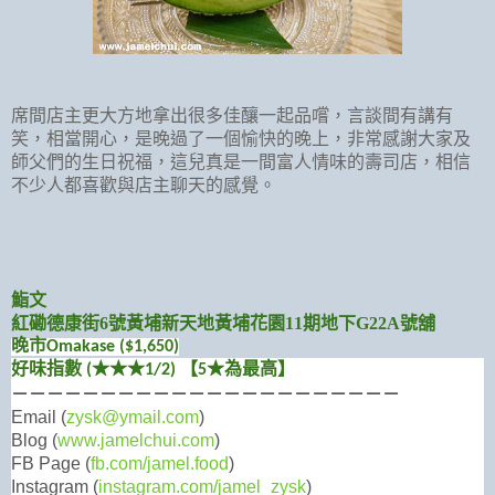
席間店主更大方地拿出很多佳釀一起品嚐，言談間有講有
笑，相當開心，是晚過了一個愉快的晚上，非常感謝大家及
師父們的生日祝福，這兒真是一間富人情味的壽司店，相信
不少人都喜歡與店主聊天的感覺。
鮨文
紅磡德康街6號黃埔新天地黃埔花園11期地下G22A號舖
晚市Omakase ($1,650)
好味指數 (★
★
★1/2
) 【5★為最高】
－－－－－－－－－－－－－－－－－－－－－－
Email (
zysk@ymail.com
)
Blog (
www.jamelchui.com
)
FB Page (
fb.com/jamel.food
)
Instagram (
instagram.com/jamel_zysk
)