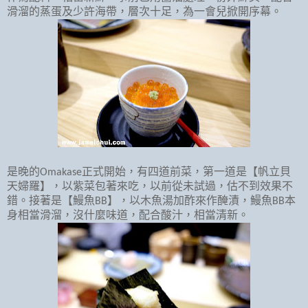
滑溜的蒸蛋及少許海帶，層次十足，為一會兒掀開序幕。
是晚的
正式開始，有四道前菜，第一道是【帆立貝
Omakase
天婦羅】，以紫菜包著來吃，以前從未試過，估不到效果不
錯。接著是【鰻魚
】，以木魚湯加酢來作醃漬，鰻魚
本
BB
BB
身相當滑溜，沒什麼味道，配合酸汁，相當清新。