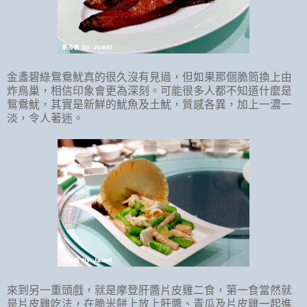
金盞碧綠鴛鴦魷真的很久沒有見過，但如果那個脆筒換上由
炸鳥巢，相信印象會更為深刻。可能很多人都不知道什麼是
鴛鴦魷，其實是新鮮的魷魚及土魷，質感各異，加上一濃一
淡，令人著迷。
來到另一重頭戲，就是摩登肝醬片皮雞二食，第一食當然就
是片皮雞吃法，在脆米餅上放上肝醬、青瓜及片皮雞一起進