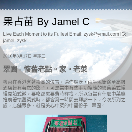
果占苗 By Jamel C
Live Each Moment to its Fullest Email: zysk@ymail.com IG:
jamel_zysk
2016年8月17日 星期三
翠園 - 懷舊老點。家。老菜
粵菜在香港有著祟高的位置，遍佈廣泛，由平民街邊至高級
酒店皆有著它的影子，可是當中有些手功複雜的懷舊菜式慢
慢開始式微，要吃都需要費時尋找，所以每當有什麼中菜廳
推廣著懷舊菜式時，都會第一時間去拜訪一下。今次所到之
處，店舖眾多，就是美心中菜的中堅份子
-
翠園。