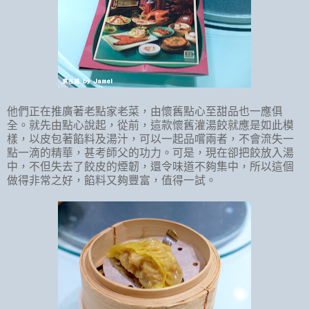
他們正在推廣著老點家老菜，由懷舊點心至甜品也一應俱
全。就先由點心說起，從前，這款懷舊灌湯餃就應是如此模
樣，以皮包著餡料及湯汁，可以一起品嚐兩者，不會流失一
點一滴的精華，甚考師父的功力。可是，現在卻把餃放入湯
中，不但失去了餃皮的煙韌，還令味道不夠集中，所以這個
做得非常之好，餡料又夠豐富，值得一試。