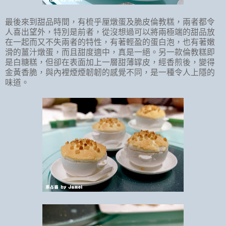
最後來到甜品時間，有梳乎厘燉蛋及脆皮倫教糕，兩者都令
人喜出望外，特別是前者，從沒想過可以將兩極端的甜品放
在一起而又不失兩者的特性，有著輕盈的蛋白泡，也有著嫩
滑的薑汁燉蛋，而且甜度適中，真是一絕。另一款倫教糕即
是白糖糕，但卻在表面加上一層甜薄罉皮，經香煎後，變得
金黃香脆，與內裡煙煙韌韌的感覺不同，是一種令人上隱的
味道。