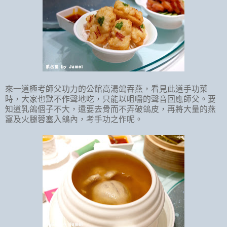
來一道極考師父功力的公館高湯鴿吞燕，看見此道手功菜
時，大家也默不作聲地吃，只能以咀嚼的聲音回應師父。要
知道乳鴿個子不大，還要去骨而不弄破鴿皮，再將大量的燕
窩及火腿蓉塞入鴿內，考手功之作呢。