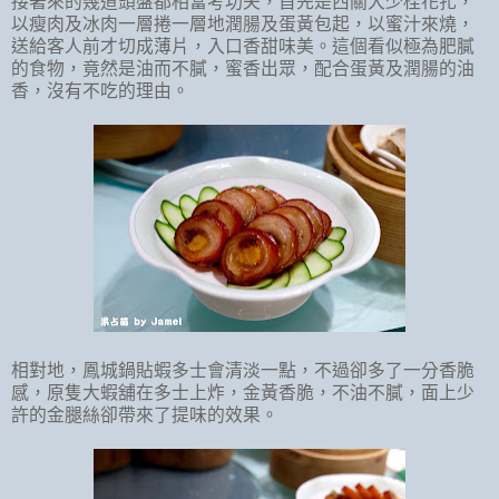
接著來的幾道頭盤都相當考功夫，首先是西關大少桂花扎，
以瘦肉及冰肉一層捲一層地潤腸及蛋黃包起，以蜜汁來燒，
送給客人前才切成薄片，入口香甜味美。這個看似極為肥膩
的食物，竟然是油而不膩，蜜香出眾，配合蛋黃及潤腸的油
香，沒有不吃的理由。
相對地，鳳城鍋貼蝦多士會清淡一點，不過卻多了一分香脆
感，原隻大蝦舖在多士上炸，金黃香脆，不油不膩，面上少
許的金腿絲卻帶來了提味的效果。