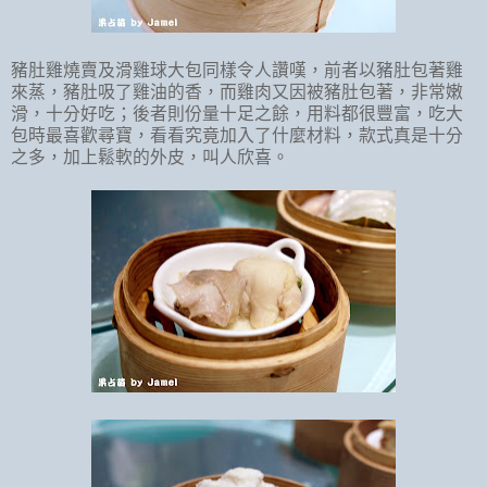
豬肚雞燒賣及滑雞球大包同樣令人讚嘆，前者以豬肚包著雞
來蒸，豬肚吸了雞油的香，而雞肉又因被豬肚包著，非常嫩
滑，十分好吃；後者則份量十足之餘，用料都很豐富，吃大
包時最喜歡尋寶，看看究竟加入了什麼材料，款式真是十分
之多，加上鬆軟的外皮，叫人欣喜。