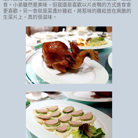
食。小弟雖然覺美味，但我還是喜歡以片皮鴨的方式進食會
更喜歡。另一食就是菜盞炒雞崧，將惹味的雞崧放在爽脆的
生菜片上，真的很滋味。