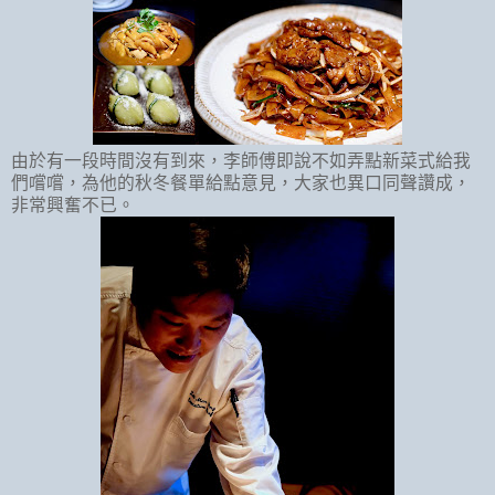
由於有一段時間沒有到來，李師傅即說不如弄點新菜式給我
們嚐嚐，為他的秋冬餐單給點意見，大家也異口同聲讚成，
非常興奮不已。