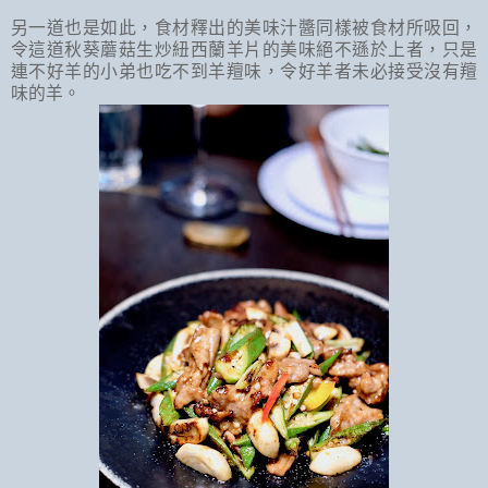
另一道也是如此，食材釋出的美味汁醬同樣被食材所吸回，
令這道秋葵蘑菇生炒紐西蘭羊片的美味絕不遜於上者，只是
連不好羊的小弟也吃不到羊羶味，令好羊者未必接受沒有羶
味的羊。