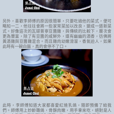
另外，喜歡李師傅的原因很簡單，只要吃過他的菜式，便可
略知一二，他往往會將一些家常菜加以改良，變成一道新菜
式。好像這次的瓦罉普寧豆醬雞，與傳統的比較下，層次會
更為豐富，除了有豆醬的咸鮮外，還有幽幽的酒香，彷佛將
黃酒雞與豆醬雞混合。而且雞肉幼嫩滑溜，香氣迫人，如果
此時有一碗白飯，真的會停不了口。
此時，李師傅知道大家都喜愛紅燒乳鴿，隨即預備了給我
們。師傅用上妙齡雛鴿，骨酥肉嫩，用手拿來吃，絕對是人