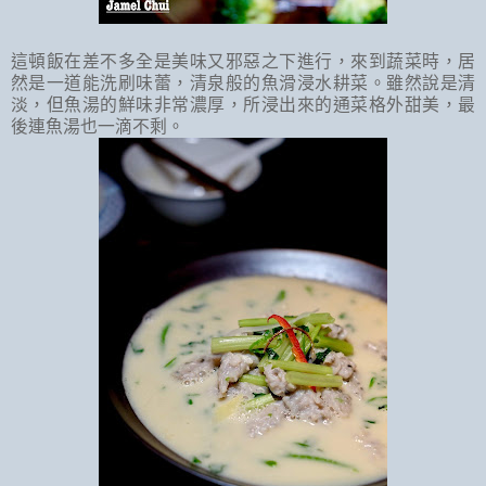
這頓飯在差不多全是美味又邪惡之下進行，來到蔬菜時，居
然是一道能洗刷味蕾，清泉般的魚滑浸水耕菜。雖然說是清
淡，但魚湯的鮮味非常濃厚，所浸出來的通菜格外甜美，最
後連魚湯也一滴不剩。