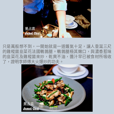
只是萬般想不到，一開始就是一道鑊氣十足，讓人垂涎三尺
的雞樅菌韭菜花法國鵪鶉腿。鵪鶉腿極其嫩口，與濃香惹味
的韭菜花及雞樅菌來炒，乾爽不油，醬汁早已被食材所吸收
了，證明李師傅大火爆炒的功夫。