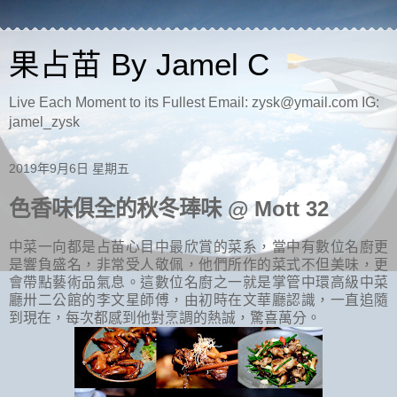
果占苗 By Jamel C
Live Each Moment to its Fullest Email: zysk@ymail.com IG:
jamel_zysk
2019年9月6日 星期五
色香味俱全的秋冬琫味 @ Mott 32
中菜一向都是占苗心目中最欣賞的菜系，當中有數位名廚更
是響負盛名，非常受人敬佩，他們所作的菜式不但美味，更
會帶點藝術品氣息。這數位名廚之一就是掌管中環高級中菜
廳卅二公館的李文星師傅，由初時在文華廳認識，一直追隨
到現在，每次都感到他對烹調的熱誠，驚喜萬分。