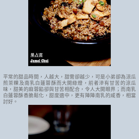
平常的甜品時間，人越大，甜需卻越少，可是小弟卻為涼瓜
煎茶粿及南乳白蓮蓉酥而大開綠燈，前者滲有甘苦的涼瓜
味，甜美的麻蓉餡卻與甘苦相配合，令人大開眼界；而南乳
白蓮蓉酥香脆鬆化，甜度適中，更有陣陣南乳的咸香，相當
討好。