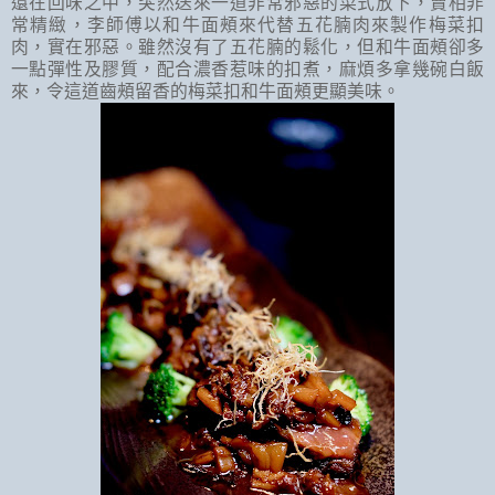
還在回味之中，突然送來一道非常邪惡的菜式放下，賣相非
常精緻，李師傅以和牛面頰來代替五花腩肉來製作梅菜扣
肉，實在邪惡。雖然沒有了五花腩的鬆化，但和牛面頰卻多
一點彈性及膠質，配合濃香惹味的扣煮，麻煩多拿幾碗白飯
來，令這道齒頰留香的梅菜扣和牛面頰更顯美味。