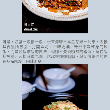
可是，好戲一浪接一浪，松茸海味日本金芽米一到來，即被
其香氣所吸引。打開蓋時，香味更濃，雖然不是乾身的炒
飯，而是類似燴飯的做法，但卻不失香噴噴的鑊氣，每粒飯
都被鮑汁及松茸香包圍，吃起來煙煙韌韌，與切得細碎的遼
參及海味粒，回味無窮。