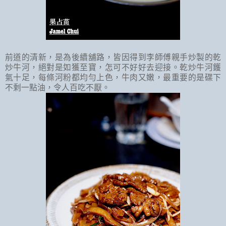
前道的清新，是為後續舖路，皆因得到李師傅親手炒製的乾
炒牛河，絕對是如獲至寶，怎可不好好去迎接。乾炒牛河鑊
氣十足，每條河粉都均勻上色，牛肉又嫩，最重要的是碟下
不剩一點油，令人百吃不厭。