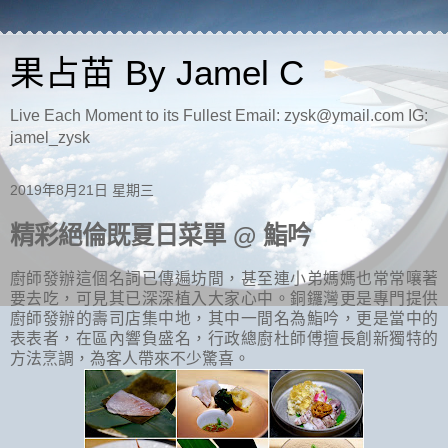
果占苗 By Jamel C
Live Each Moment to its Fullest Email: zysk@ymail.com IG:
jamel_zysk
2019年8月21日 星期三
精彩絕倫既夏日菜單 @ 鮨吟
廚師發辦這個名詞已傳遍坊間，甚至連小弟媽媽也常常嚷著
要去吃，可見其已深深植入大家心中。銅鑼灣更是專門提供
廚師發辦的壽司店集中地，其中一間名為鮨吟，更是當中的
表表者，在區內響負盛名，行政總廚杜師傅擅長創新獨特的
方法烹調，為客人帶來不少驚喜。