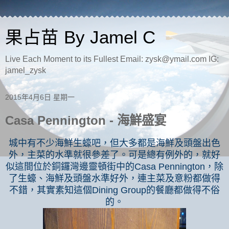
果占苗 By Jamel C
Live Each Moment to its Fullest Email: zysk@ymail.com IG:
jamel_zysk
2015年4月6日 星期一
Casa Pennington - 海鮮盛宴
城中有不少海鮮生蠔吧，但大多都是海鮮及頭盤出色
外，主菜的水準就很參差了。可是總有例外的，就好
似這間位於銅鑼灣邊靈頓街中的
Casa Pennington
，除
了生蠔、海鮮及頭盤水準好外，連主菜及意粉都做得
不錯，其實素知這個
Dining Group
的餐廳都做得不俗
的。