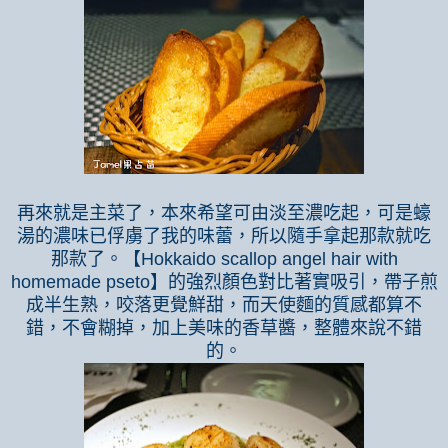
再來就是主菜了，本來希望可由淡至濃吃起，可是蠔
湯的濃味已俘虜了我的味蕾，所以隨手拿起那款就吃
那款了。【
Hokkaido scallop angel hair with
homemade pseto
】的強烈顏色對比著實吸引，帶子煎
成半生熟，咬落更覺鮮甜，而天使麵的質感都算不
錯，不會糊掉，加上美味的香草醬，整體來說不錯
的。