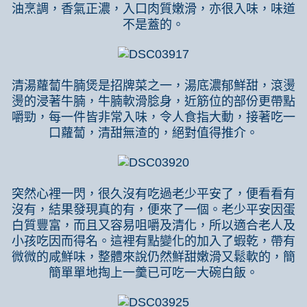
油烹調，香氣正濃，入口肉質嫩滑，亦很入味，味道
不是蓋的。
清湯蘿蔔牛腩煲是招牌菜之一，湯底濃郁鮮甜，滾燙
燙的浸著牛腩，牛腩軟滑腍身，近筋位的部份更帶點
嚼勁，每一件皆非常入味，令人食指大動，接著吃一
口蘿蔔，清甜無渣的，絕對值得推介。
突然心裡一閃，很久沒有吃過老少平安了，便看看有
沒有，結果發現真的有，便來了一個。老少平安因蛋
白質豐富，而且又容易咀嚼及清化，所以適合老人及
小孩吃因而得名。這裡有點變化的加入了蝦乾，帶有
微微的咸鮮味，整體來說仍然鮮甜嫩滑又鬆軟的，簡
簡單單地掏上一羹已可吃一大碗白飯。