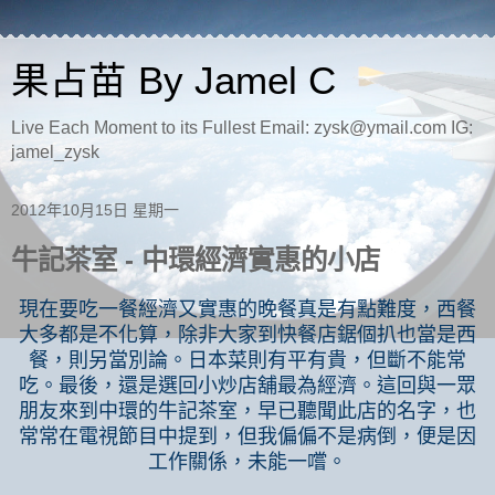
果占苗 By Jamel C
Live Each Moment to its Fullest Email: zysk@ymail.com IG:
jamel_zysk
2012年10月15日 星期一
牛記茶室 - 中環經濟實惠的小店
現在要吃一餐經濟又實惠的晚餐真是有點難度，西餐
大多都是不化算，除非大家到快餐店鋸個扒也當是西
餐，則另當別論。日本菜則有平有貴，但斷不能常
吃。最後，還是選回小炒店舖最為經濟。這回與一眾
朋友來到中環的牛記茶室，早已聽聞此店的名字，也
常常在電視節目中提到，但我偏偏不是病倒，便是因
工作關係，未能一嚐。