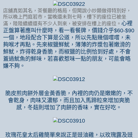
店舖真如其名，茶餐廳的格局，但聞說小炒類做得特別好，
所以晚上門庭若市，當晚還未到七時，樓下的座位已被坐
心裡
滿，陸陸續續還有不少人到來，被安排在樓上的座位。
正盤算著應叫什麼時，看一看餐牌，價錢介乎
$60-$90
一個，地段配合下算是公道，所以先點幾個嚐嚐，未
夠喉才再點。先來椒鹽鮮魷，薄薄的炸漿包著嫩滑的
鮮魷，炸得乾身香脆，而椒鹽的比例恰到好處，不會
蓋過魷魚的鮮味，若喜歡惹味一點的朋友，可能會略
嫌不夠。
脆皮煎肉餅外層金黃香脆，內裡的肉仍是嫩嫩的，不
會乾身，肉味又濃郁，而且加入馬蹄粒來增加爽脆
感，冬菇則增加了肉餅的香味，實在好吃。
玫瑰花皇太后雞簡單來說正是豉油雞，以玫瑰露及豉