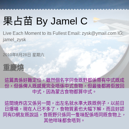
果占苗 By Jamel C
Live Each Moment to its Fullest Email: zysk@ymail.com IG:
jamel_zysk
2010年8月28日 星期六
重慶燒
這篇真係好難定位，雖然個名字同食既野都係帶有中式既成
份，但係俾人既感覺完全唔係中式食物，但最後都將佢放回
中式，因為蒙古食物都算中式。
這間燒炸店又係另一間，出左名就水準大跌既例子，以前日
日爆場，現在人已不多了，食物質素也大幅下解，而且好認
同有D網友既說話，食既野只係同一隻味配係唔同既食物上，
其他咩味都食唔到。