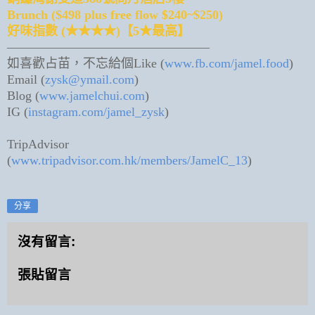
Brunch ($498 plus free flow $240~$250)
好味指數 (★★★★)【5★最高】
————————————————
如喜歡占苗，不忘給個Like (
www.fb.com/jamel.food
)
Email (
zysk@ymail.com
)
Blog (
www.jamelchui.com
)
IG (
instagram.com/jamel_zysk
)
TripAdvisor
(
www.tripadvisor.com.hk/members/JamelC_13
)
分享
沒有留言:
張貼留言