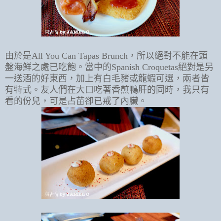
由於是All You Can Tapas Brunch，所以絕對不能在頭
盤海鮮之處已吃飽。當中的Spanish Croquetas絕對是另
一送酒的好東西，加上有白毛豬或龍蝦可選，兩者皆
有特式。友人們在大口吃著香煎鴨肝的同時，我只有
看的份兒，可是占苗卻已戒了內臟。