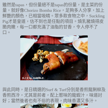
雖然是tapas，但份量絕不是tapas的份量，是主菜的份
量，就好像Chorizo Bomba Rice，足夠多人分享，加上
鮮艷的顏色，已相當吸睛。
眾多款食物之中，Suckling
Pig才是皇道，估不到也是任點的項目。燒乳豬燒得皮
脆肉嫩，每一口都充滿了油脂的甘香，令人停不了
口。
與此同時，是日精選的Surf & Turf分別是香煎龍脷柳及
香煎西冷，尤其是前者，配上惹味的龍蝦汁，味道討
好；當然後者也有不俗的表現，肉味香濃又多汁。