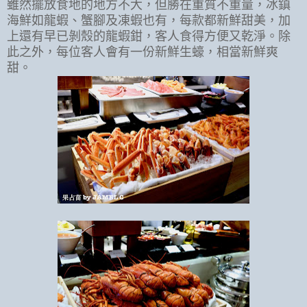
雖然擺放食地的地方不大，但勝在重質不重量，冰鎮
海鮮如龍蝦、蟹腳及凍蝦也有，每款都新鮮甜美，加
上還有早已剝殼的龍蝦鉗，客人食得方便又乾淨。除
此之外，每位客人會有一份新鮮生蠔，相當新鮮爽
甜。