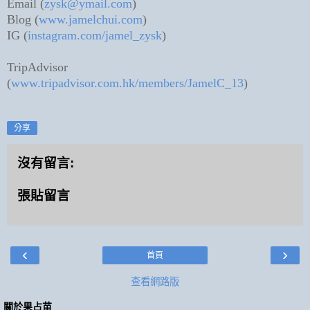
Email (
zysk@ymail.com
)
Blog (
www.jamelchui.com
)
IG (
instagram.com/jamel_zysk
)
TripAdvisor
(
www.tripadvisor.com.hk/members/JamelC_13
)
分享
沒有留言:
張貼留言
‹
›
首頁
查看網路版
關於果占苗