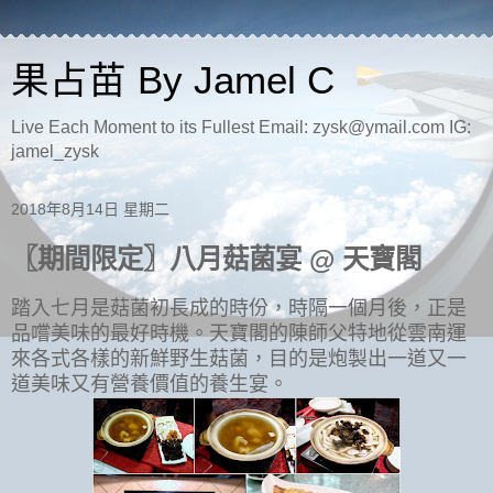
果占苗 By Jamel C
Live Each Moment to its Fullest Email: zysk@ymail.com IG:
jamel_zysk
2018年8月14日 星期二
〖期間限定〗八月菇菌宴 @ 天寶閣
踏入七月是菇菌初長成的時份，時隔一個月後，正是
品嚐美味的最好時機。天寶閣的陳師父特地從雲南運
來各式各樣的新鮮野生菇菌，目的是炮製出一道又一
道美味又有營養價值的養生宴。