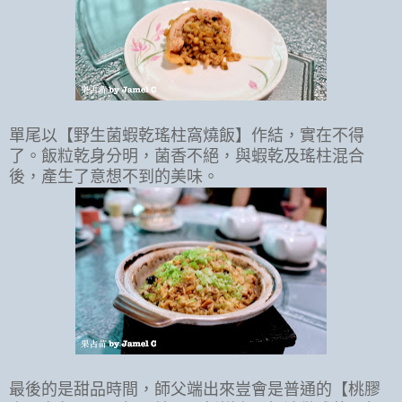
單尾以【野生菌蝦乾瑤柱窩燒飯】作結，實在不得
了。飯粒乾身分明，菌香不絕，與蝦乾及瑤柱混合
後，產生了意想不到的美味。
最後的是甜品時間，師父端出來豈會是普通的【桃膠