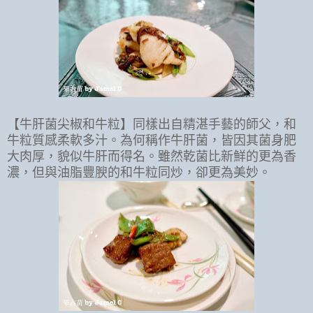
【牛肝菌尖椒和牛粒】同樣出自精湛手藝的師父，和
牛粒質感柔軟多汁。為何稱作牛肝菌，皆因其菌身肥
大肉厚，貌似牛肝而得名。雖然乾菌比新鮮的更為香
濃，但與油脂豐腴的和牛粒同炒，卻更為美妙。