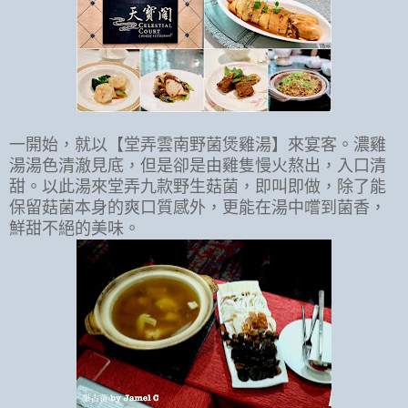
一開始，就以【堂弄雲南野菌煲雞湯】來宴客。濃雞
湯湯色清澈見底，但是卻是由雞隻慢火熬出，入口清
甜。以此湯來堂弄九款野生菇菌，即叫即做，除了能
保留菇菌本身的爽口質感外，更能在湯中嚐到菌香，
鮮甜不絕的美味。