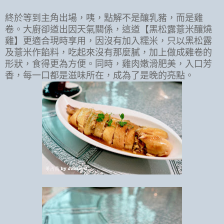
終於等到主角出場，咦，點解不是釀乳豬，而是雞
卷。大廚卻道出因天氣關係，這道【黑松露薏米釀燒
雞】更適合現時享用，因沒有加入糯米，只以黑松露
及薏米作餡料，吃起來沒有那麼膩，加上做成雞卷的
形狀，食得更為方便。同時，雞肉嫩滑肥美，入口芳
香，每一口都是滋味所在，成為了是晚的亮點。