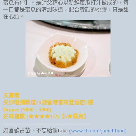
蜜瓜布甸】。是師父精心以新鮮蜜瓜打汁做成的，每
一口都是蜜瓜的清甜味道，配合養顏的桃膠，真是甜
在心頭。
天寶閣
尖沙咀彌敦道20號香港喜來登酒店2樓
Dinner ($800 - $900)
好味指數 (★★★★1/2)【5★最高】
————————————————
如喜歡占苗，不忘給個Like (
www.fb.com/jamel.food)