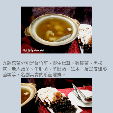
九款菇菌分別是鮮竹笙、野生松茸、雞瑽菌、黑松
露、老人頭菌、牛肝菌、羊肚菌、黑木耳及黑皮雞瑽
菌等等，名副其實的珍菌嚐鮮。