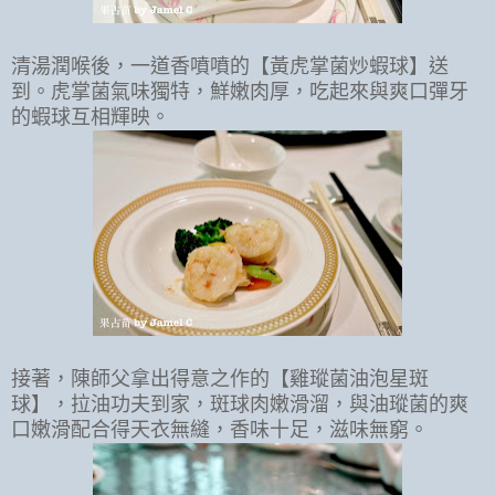
清湯潤喉後，一道香噴噴的【黃虎掌菌炒蝦球】送
到。虎掌菌氣味獨特，鮮嫩肉厚，吃起來與爽口彈牙
的蝦球互相輝映。
接著，陳師父拿出得意之作的【雞瑽菌油泡星斑
球】，拉油功夫到家，斑球肉嫩滑溜，與油瑽菌的爽
口嫩滑配合得天衣無縫，香味十足，滋味無窮。