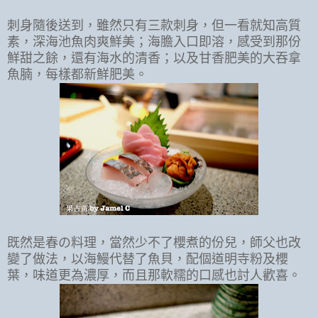
刺身隨後送到，雖然只有三款刺身，但一看就知高質
素，深海池魚肉爽鮮美；海膽入口即溶，感受到那份
鮮甜之餘，還有海水的清香；以及甘香肥美的大吞拿
魚腩，每樣都新鮮肥美。
既然是春の料理，當然少不了櫻煮的份兒，師父也改
變了做法，以海鰻代替了魚貝，配個道明寺粉及櫻
葉，味道更為濃厚，而且那軟糯的口感也討人歡喜。