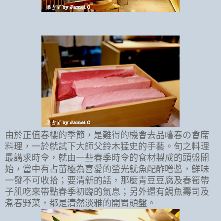
由於正值春櫻的季節，是難得的機會去品嚐春の會席
料理，一於就試下大師父鈴木猛史的手藝。旬之料理
最講求時令，就由一些春季時令的食材製成的頭盤開
始，當中有占苗極為喜愛的螢光魷魚配酢噌醬，鮮味
一發不可收拾；要清新的話，那麼青豆豆腐及春筍帶
子肌吃來帶點春季初臨的氣息；另外還有鯛魚壽司及
煮春野菜，都是清然淡雅的開胃頭盤。