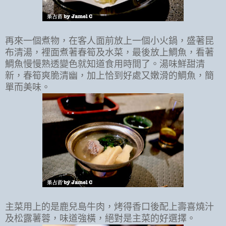
再來一個煮物，在客人面前放上一個小火鍋，盛著昆
布清湯，裡面煮著春筍及水菜，最後放上鯛魚，看著
鯛魚慢慢熟透變色就知道食用時間了。湯味鮮甜清
新，春筍爽脆清幽，加上恰到好處又嫩滑的鯛魚，簡
單而美味。
主菜用上的是鹿兒島牛肉，烤得香口後配上壽喜燒汁
及松露薯蓉，味道強橫，絕對是主菜的好選擇。