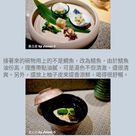
接著來的碗物用上的不是鯛魚，改為鯖魚，由於鯖魚
油份高，理應帶點油膩，可是湯色不但清澈，還很清
爽。另外，還放上柚子皮來提香添鮮，喝得很舒暢。