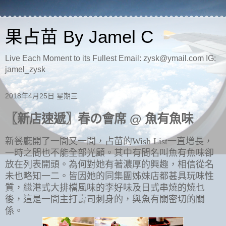
果占苗 By Jamel C
Live Each Moment to its Fullest Email: zysk@ymail.com IG:
jamel_zysk
2018年4月25日 星期三
〖新店速遞〗春の會席 @ 魚有魚味
新餐廳開了一間又一間，占苗的Wish List一直增長，
一時之間也不能全部光顧。其中有間名叫魚有魚味卻
放在列表開頭。為何對她有著濃厚的興趣，相信從名
未也略知一二。皆因她的同集團姊妹店都甚具玩味性
質，繼港式大排檔風味的李好味及日式串燒的燒乜
後，這是一間主打壽司刺身的，與魚有關密切的關
係。