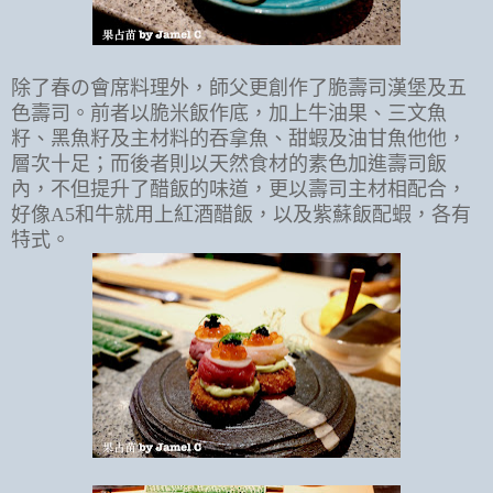
除了春の會席料理外，師父更創作了脆壽司漢堡及五
色壽司。前者以脆米飯作底，加上牛油果、三文魚
籽、黑魚籽及主材料的吞拿魚、甜蝦及油甘魚他他，
層次十足；而後者則以天然食材的素色加進壽司飯
內，不但提升了醋飯的味道，更以壽司主材相配合，
好像A5和牛就用上紅酒醋飯，以及紫蘇飯配蝦，各有
特式。