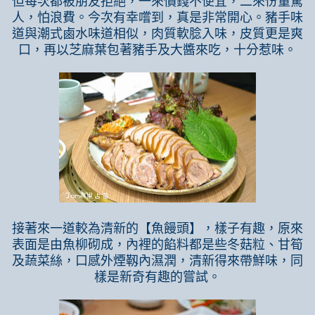
但每次都被朋友拒絕，一來價錢不便宜，二來份量驚
人，怕浪費。今次有幸嚐到，真是非常開心。豬手味
道與潮式鹵水味道相似，肉質軟腍入味，皮質更是爽
口，再以芝麻葉包著豬手及大醬來吃，十分惹味。
接著來一道較為清新的【魚饅頭】，樣子有趣，原來
表面是由魚柳砌成，內裡的餡料都是些冬菇粒、甘筍
及蔬菜絲，口感外煙靱內濕潤，清新得來帶鮮味，同
樣是新奇有趣的嘗試。