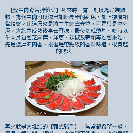
【煙牛肉脊片拌雜菜】到來時，有一刻以為是裝飾
物，為何牛肉可以透出如此亮麗的紅色，加上擺盤相
當精緻。此道原來是將生牛肉拿去燒，可是只是燒外
層，大約兩成熟後拿去雪凍，最後切成薄片。吃時以
牛肉片包著芝麻葉、洋蔥、辣椒及蒜頭等卷著來吃。
先是濃厚的肉香，接著是帶點酸的香料味道，很有趣
的吃法。
再來就是大堆頭的【韓式豬手】，常常都希望一嚐，