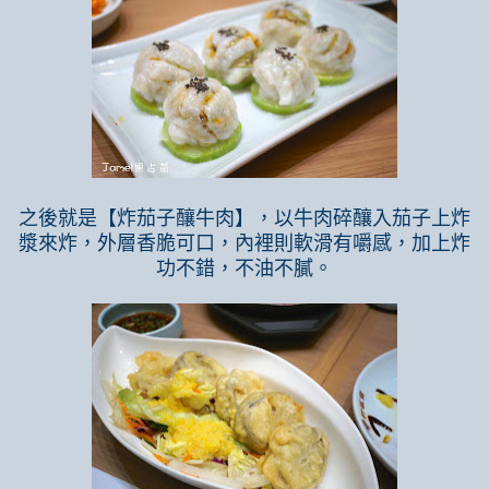
之後就是【炸茄子釀牛肉】，以牛肉碎釀入茄子上炸
漿來炸，外層香脆可口，內裡則軟滑有嚼感，加上炸
功不錯，不油不膩。