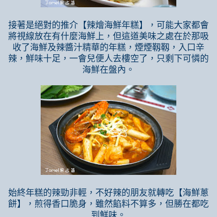
接著是絕對的推介【辣燴海鮮年糕】，可能大家都會
將視線放在有什麼海鮮上，但這道美味之處在於那吸
收了海鮮及辣醬汁精華的年糕，煙煙靱靱，入口辛
辣，鮮味十足，一會兒便人去樓空了，只剩下可憐的
海鮮在盤內。
始終年糕的辣勁非輕，不好辣的朋友就轉吃【海鮮蔥
餅】，煎得香口脆身，雖然餡料不算多，但勝在都吃
到鮮味。