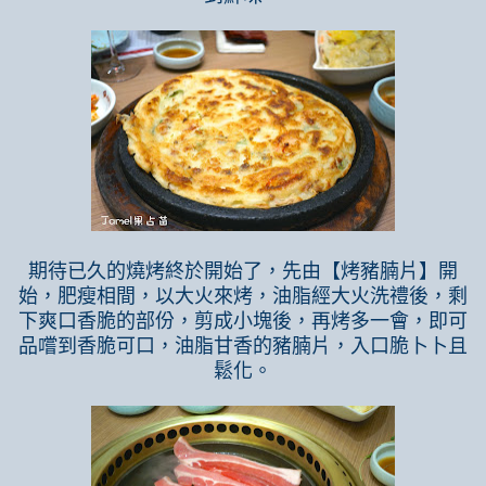
期待已久的燒烤終於開始了，先由【烤豬腩片】開
始，肥瘦相間，以大火來烤，油脂經大火洗禮後，剩
下爽口香脆的部份，剪成小塊後，再烤多一會，即可
品嚐到香脆可口，油脂甘香的豬腩片，入口脆卜卜且
鬆化。