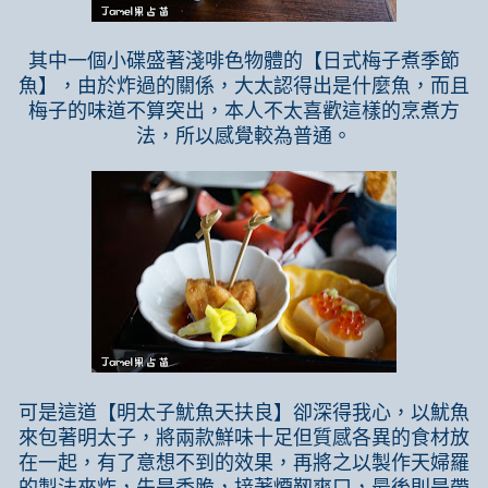
其中一個小碟盛著淺啡色物體的【日式梅子煮季節
魚】，由於炸過的關係，大太認得出是什麼魚，而且
梅子的味道不算突出，本人不太喜歡這樣的烹煮方
法，所以感覺較為普通。
可是這道【明太子魷魚天扶良】卻深得我心，以魷魚
來包著明太子，將兩款鮮味十足但質感各異的食材放
在一起，有了意想不到的效果，再將之以製作天婦羅
的製法來炸，先是香脆，接著煙靱爽口，最後則是帶