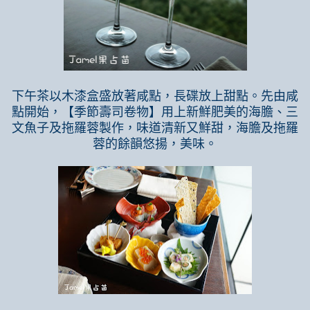
下午茶以木漆盒盛放著咸點，長碟放上甜點。先由咸
點開始，【季節壽司卷物】用上新鮮肥美的海膽、三
文魚子及拖羅蓉製作，味道清新又鮮甜，海膽及拖羅
蓉的餘韻悠揚，美味。