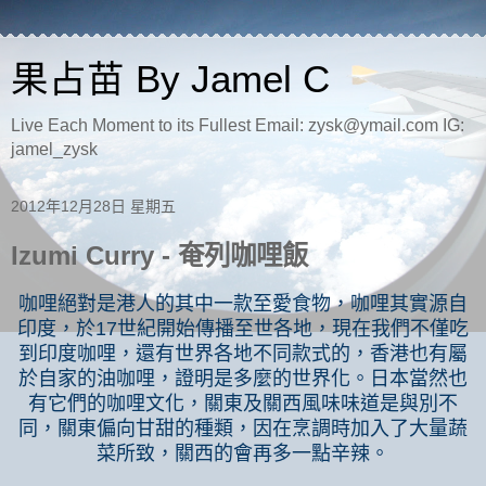
果占苗 By Jamel C
Live Each Moment to its Fullest Email: zysk@ymail.com IG:
jamel_zysk
2012年12月28日 星期五
Izumi Curry - 奄列咖哩飯
咖哩絕對是港人的其中一款至愛食物，咖哩其實源自
印度，於
17
世紀開始傳播至世各地，現在我們不僅吃
到印度咖哩，還有世界各地不同款式的，香港也有屬
於自家的油咖哩，證明是多麼的世界化。日本當然也
有它們的咖哩文化，關東及關西風味味道是與別不
同，關東偏向甘甜的種類，因在烹調時加入了大量蔬
菜所致，關西的會再多一點辛辣。