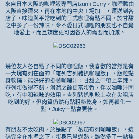
來自日本大阪的咖哩飯專門店
Izumi Curry
，咖哩膽由
大阪直接運來，再在本地的中央工場加工，運送到各
店子，味道與平常吃到的日式咖哩有點不同，於甘甜
之中多了一份辣味，令不愛日式咖哩的朋友也不自覺
地愛上，而且辣度更可因各人的需要而加減。
幾位友人各自點了不同的咖哩飯，我喜歡的當然是有
一大塊奄列在面的「奄列吉列豬扒咖哩飯」，飯粒黏
身軟糯，能好好的掛著咖哩汁，甘甜之中帶上辛辣。
奄列蛋做得不錯，滑溜之餘更富蛋香，伴以咖哩汁同
吃，有中和辣味的效用。吉列豬扒則較上次在尖咀店
吃到的好，但肉質仍然有點粗糙乾身，如再鬆化一
點，
Juicy
一點會更佳。
有朋友不太吃肉，於是點了「蕃茄奄列咖哩飯」，這
碟完全在水準之下，蛋身已呈過熟，雖然多了一點焦