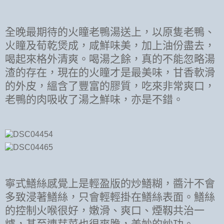
全晚最期待的火瞳老鴨湯送上，以原隻老鴨、
火瞳及荀乾煲成，咸鮮味美，加上油份盡去，
喝起來格外清爽。喝湯之餘，真的不能忽略湯
渣的存在，現在的火瞳才是最美味，甘香軟滑
的外皮，縕含了豐富的膠質，吃來非常爽口，
老鴨的肉吸收了湯之鮮味，亦是不錯。
寧式鱔絲感覺上是輕盈版的炒鱔糊，醬汁不會
多致浸著鱔絲，只會輕輕掛在鱔絲表面。鱔絲
的控制火喉很好，嫩滑、爽口、煙靱共治一
爐，甚至連芽菜也很爽脆，美妙的炒功。