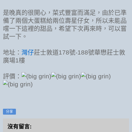
是晚真的很開心，菜式豐富而滿足，由於已準
備了兩個大蛋糕給兩位壽星仔女，所以未能品
嚐一下這裡的甜品，希望下次再來時，可以嘗
試一下。
地址：
灣仔
莊士敦道178號-188號華懋莊士敦
廣場1樓
評價：
分享
沒有留言: