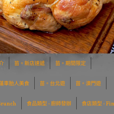
介
苗。新店速遞
苗。期間限定
蓮車胎人美食
苗。台北遊
苗。澳門遊
runch
食品類型 - 廚師發辦
食店類型 - Fin