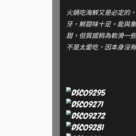
火鍋吃海鮮又是必定的
牙，鮮甜味十足。能與
甜，但質感稍為軟滑一
不是太愛吃，因本身沒