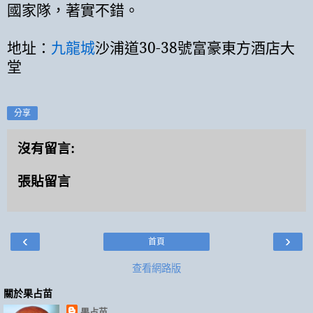
國家隊，著實不錯。
地址：
九龍城
沙浦道30-38號富豪東方酒店大
堂
分享
沒有留言:
張貼留言
‹
›
首頁
查看網路版
關於果占苗
果占苗