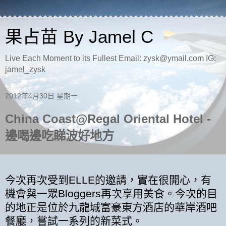
果占苗 By Jamel C
Live Each Moment to its Fullest Email: zysk@ymail.com IG:
jamel_zysk
2012年4月30日 星期一
China Coast@Regal Oriental Hotel -
邊喝邊吃睇波好地方
今次再次受到
的邀請，實在很開心，有
ELLE
機會與一眾
再次享用美食。今次的目
Bloggers
的地正是位於九龍城富豪東方酒店的華岸酒吧
餐廳，嘗試一系列的新菜式。