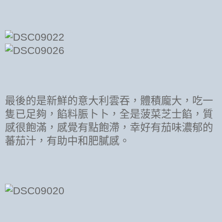
最後的是新鮮的意大利雲吞，體積龐大，吃一
隻已足夠，餡料脤卜卜，全是菠菜芝士餡，質
感很飽滿，感覺有點飽滯，幸好有茄味濃郁的
蕃茄汁，有助中和肥膩感。