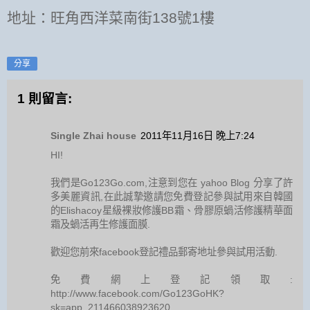
地址：旺角西洋菜南街138號1樓
分享
1 則留言:
Single Zhai house
2011年11月16日 晚上7:24
HI!
我們是Go123Go.com,注意到您在 yahoo Blog 分享了許
多美麗資訊,在此誠摯邀請您免費登記參與試用來自韓國
的Elishacoy星級裸妝修護BB霜、骨膠原蝸活修護精華面
霜及蝸活再生修護面膜.
歡迎您前來facebook登記禮品郵寄地址參與試用活動.
免費網上登記領取:
http://www.facebook.com/Go123GoHK?
sk=app_211466038923620