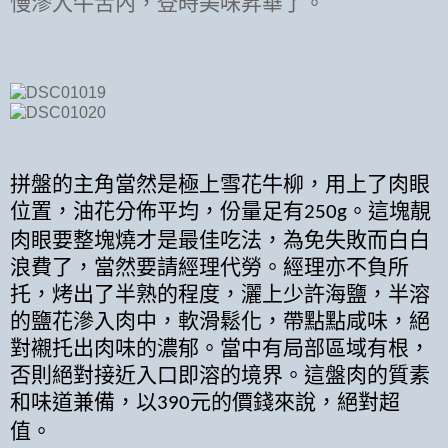
慢滲入牛舌內，登時美味昇華了。
拼盤的主角當然是極上雪花牛柳，用上了肉眼
位置，油花分佈平均，份量足有
。這塊靚
250g
肉眼要整塊燒才是最佳吃法，為免失敗而白白
浪費了，當然要請經理代勞。經理亦不負所
托，烤出了半熟的程度，灑上少許海鹽，半溶
的鹽花滲入肉中，軟滑鬆化，帶點點咸味，絕
對襯托出肉味的濃郁。當中有局部區域有根，
否則絕對接近入口即溶的境界。這盤肉的質素
和味道兼備，以
元的價錢來說，絕對超
390
值。