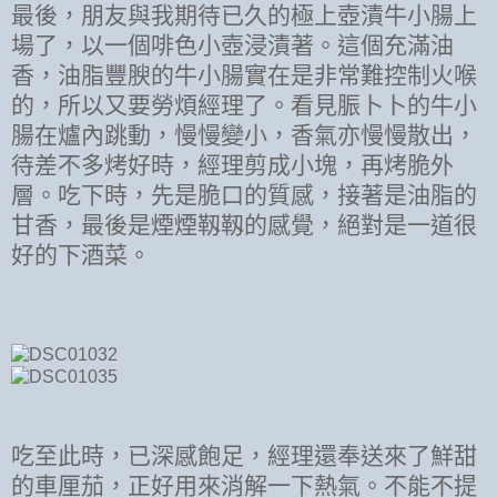
最後，朋友與我期待已久的極上壺漬牛小腸上
場了，以一個啡色小壺浸漬著。這個充滿油
香，油脂豐腴的牛小腸實在是非常難控制火喉
的，所以又要勞煩經理了。看見脤卜卜的牛小
腸在爐內跳動，慢慢變小，香氣亦慢慢散出，
待差不多烤好時，經理剪成小塊，再烤脆外
層。吃下時，先是脆口的質感，接著是油脂的
甘香，最後是煙煙靱靱的感覺，絕對是一道很
好的下酒菜。
吃至此時，已深感飽足，經理還奉送來了鮮甜
的車厘茄，正好用來消解一下熱氣。不能不提