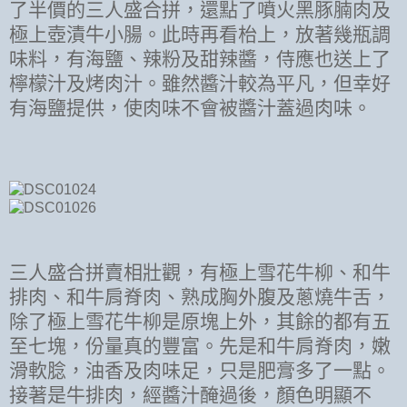
了半價的三人盛合拼，還點了噴火黑豚腩肉及
極上壺漬牛小腸。此時再看枱上，放著幾瓶調
味料，有海鹽、辣粉及甜辣醬，侍應也送上了
檸檬汁及烤肉汁。雖然醬汁較為平凡，但幸好
有海鹽提供，使肉味不會被醬汁蓋過肉味。
三人盛合拼賣相壯觀，有極上雪花牛柳、和牛
排肉、和牛肩脊肉、熟成胸外腹及蔥燒牛舌，
除了極上雪花牛柳是原塊上外，其餘的都有五
至七塊，份量真的豐富。先是和牛肩脊肉，嫩
滑軟腍，油香及肉味足，只是肥膏多了一點。
接著是牛排肉，經醬汁醃過後，顏色明顯不