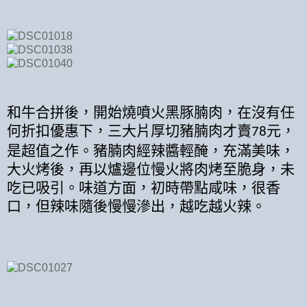
和牛合拼後，開始燒噴火黑豚腩肉，在沒有任
何折扣優惠下，三大片厚切豬腩肉才賣
元，
78
是超值之作。豬腩肉經辣醬輕醃，充滿美味，
大火烤後，再以爐邊位慢火將肉烤至脆身，未
吃已吸引。味道方面，初時帶點咸味，很香
口，但辣味隨後慢慢滲出，越吃越火辣。