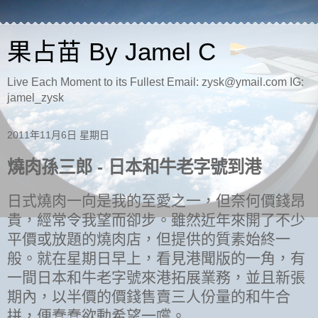
果占苗 By Jamel C
Live Each Moment to its Fullest Email: zysk@ymail.com IG:
jamel_zysk
2011年11月6日 星期日
燒肉孫三郎 - 日本和牛老字號到港
日式燒肉一向是我的至愛之一，但奈何價錢昂
貴，經常令我望而卻步。雖然近年來開了不少
平價或放題的燒肉店，但提供的質素始終一
般。就在星期日早上，看見港聞版的一角，有
一間日本和牛老字號來港拓展業務，並且新張
期內，以半價的價錢售賣三人份量的和牛合
拼，便蠢蠢欲動希望一嚐。