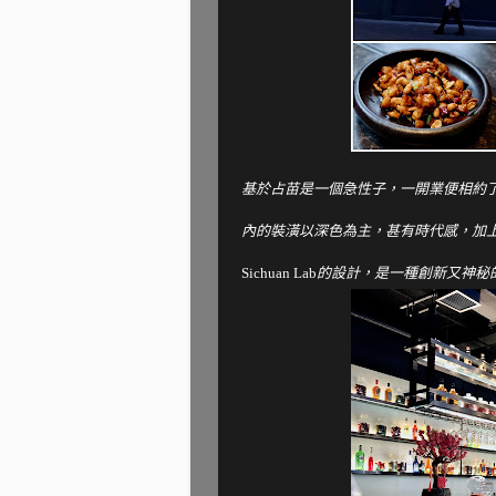
基於占苗是一個急性子，一開業便相約
內的裝潢以深色為主，甚有時代感，加
Sichuan Lab
的設計，是一種創新又神秘