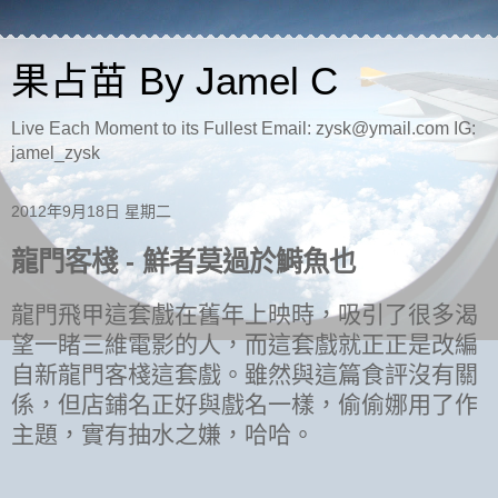
果占苗 By Jamel C
Live Each Moment to its Fullest Email: zysk@ymail.com IG:
jamel_zysk
2012年9月18日 星期二
龍門客棧 - 鮮者莫過於鰣魚也
龍門飛甲這套戲在舊年上映時，吸引了很多渴
望一睹三維電影的人，而這套戲就正正是改編
自新龍門客棧這套戲。雖然與這篇食評沒有關
係，但店鋪名正好與戲名一樣，偷偷娜用了作
主題，實有抽水之嫌，哈哈。