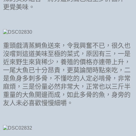
更覺美味。
重頭戲清蒸鰣魚送來，令我興奮不已，很久也
沒嚐到這道美味至極的菜式，原因有三，一是
近來野生來貨稀少，養殖的價格亦連帶上升，
一尾大魚已十分昂貴，更莫論閒時點來吃，二
是魚身多刺多骨，不懂吃的人定必啃骨，非常
麻煩，三是份量必然非常大，正常也以三斤半
重量的大魚開邊而成，如此多骨的魚，身旁的
友人未必喜歡慢慢細嚼。