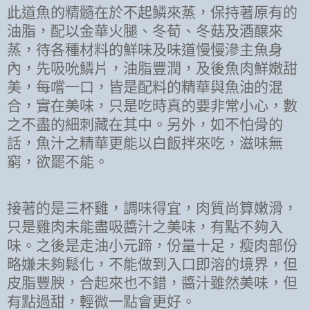
此道魚的精髓在於不起鱗來蒸，保持著原有的
油脂，配以金華火腿、冬荀、冬菇及酒醸來
蒸，待各種材料的鮮味及味道慢慢滲主魚身
內，先吸吮鱗片，油脂豐潤，及後魚肉鮮嫩甜
美，每嚐一口，皆是配料的精華與魚油的混
合，實在美味，只是吃時真的要非常小心，數
之不盡的細刺藏在其中。另外，如不怕骨的
話，魚汁之精華更能以白飯拌來吃，滋味無
窮，欲罷不能。
接著的是三杯雞，調味得宜，肉質尚算嫩滑，
只是雞肉未能盡吸醬汁之美味，有點不夠入
味。之後是走油小元蹄，份量十足，瘦肉部份
略嫌未夠鬆化，不能做到入口即溶的境界，但
皮脂豐腴，合起來也不錯，醬汁雖然美味，但
有點過甜，輕微一點會更好。