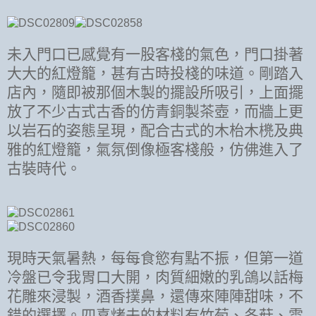
未入門口已感覺有一股客棧的氣色，門口掛著
大大的紅燈籠，甚有古時投棧的味道。剛踏入
店內，隨即被那個木製的擺設所吸引，上面擺
放了不少古式古香的仿青銅製茶壺，而牆上更
以岩石的姿態呈現，配合古式的木枱木橷及典
雅的紅燈籠，氣氛倒像極客棧般，仿佛進入了
古裝時代。
現時天氣暑熱，每每食慾有點不振，但第一道
冷盤已令我胃口大開，肉質細嫩的乳鴿以話梅
花雕來浸製，酒香撲鼻，還傳來陣陣甜味，不
錯的選擇。四喜烤夫的材料有竹荀、冬菇、雲