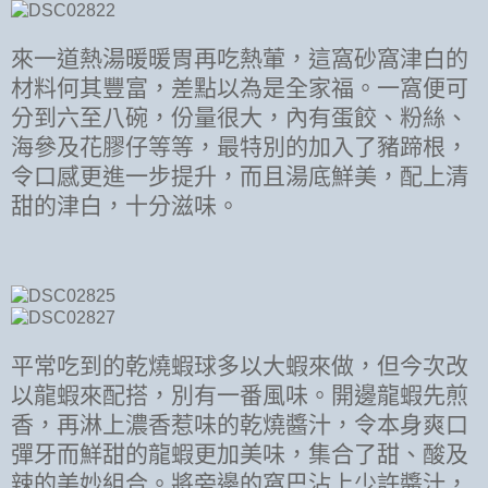
來一道熱湯暖暖胃再吃熱葷，這窩砂窩津白的
材料何其豐富，差點以為是全家福。一窩便可
分到六至八碗，份量很大，內有蛋餃、粉絲、
海參及花膠仔等等，最特別的加入了豬蹄根，
令口感更進一步提升，而且湯底鮮美，配上清
甜的津白，十分滋味。
平常吃到的乾燒蝦球多以大蝦來做，但今次改
以龍蝦來配搭，別有一番風味。開邊龍蝦先煎
香，再淋上濃香惹味的乾燒醬汁，令本身爽口
彈牙而鮮甜的龍蝦更加美味，集合了甜、酸及
辣的美妙組合。將旁邊的窩巴沾上少許醬汁，