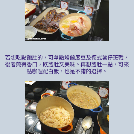
若想吃點飽肚的，可拿點燴蘭度豆及德式薯仔班戟，
後者煎得香口，既飽肚又美味。再想飽肚一點，可來
點咖哩配白飯，也是不錯的選擇。