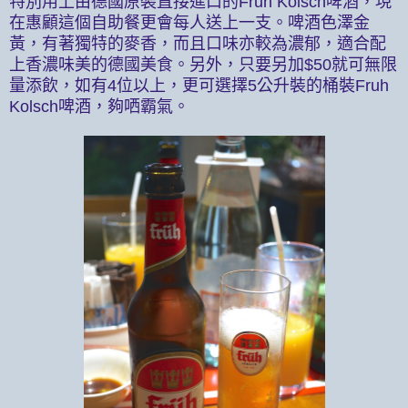
特別用上由德國原裝直接進口的
Fruh Kolsch
啤酒，現
在惠顧這個自助餐更會每人送上一支。啤酒色澤金
黃，有著獨特的麥香，而且口味亦較為濃郁，適合配
上香濃味美的德國美食。另外，只要另加
$50
就可無限
量添飲，如有
4
位以上，更可選擇
5
公升裝的桶裝
Fruh
Kolsch
啤酒，夠哂霸氣。