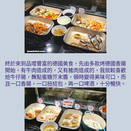
終於來到品嚐豐富的德國美食，先由多款烤德國香腸
開始，有牛肉造成的，又有豬肉造成的，我就較喜歡
烚牛仔腸，蘸點蜜糖芥末醬，頓時變得美味可口，而
且一口香腸，一口扭結包，再一口啤酒，十分暢快。