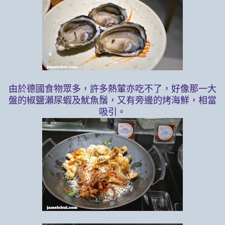
由於德國食物眾多，許多熱葷亦吃不了，好像那一大
盤的椒鹽瀨尿蝦及魷魚鬚，又有旁邊的烤海鮮，相當
吸引。